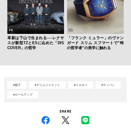
を左
革新は下山で生まれる──レクサ
「フランク ミュラー」のヴァン
サン
いと研
スが新型TZとESに込めた「DIS
ガード スリム スフマートで”時
と
 Dr
COVER」の哲学
の哲学者”の美学に触れる
も
4名
#親子
#デニムジャケット
#イエロー
#チノパン
#ロールアップ
SHARE