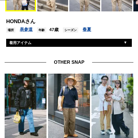
HONDAさん
表参道
春夏
47歳
場所
年齢
シーズン
着用アイテム
ブルーナボイン
Gジャン
不明
スウェット
OTHER SNAP
古着
シャツ
ジャーナルスタンダード
パンツ
ナイキ
シューズ