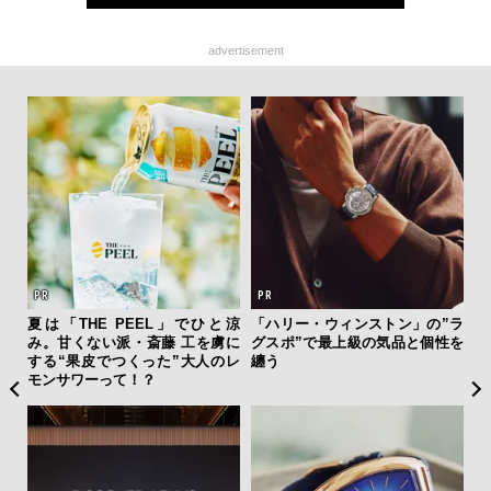
advertisement
新し
夏は「THE PEEL」でひと涼
「ハリー・ウィンストン」の”ラ
内
スタ
み。甘くない派・斎藤 工を虜に
グスポ”で最上級の気品と個性を
の
する“果皮でつくった”大人のレ
纏う
す
モンサワーって！？