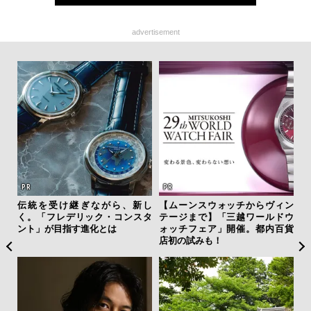
advertisement
”ラ
伝統を受け継ぎながら、新し
【ムーンスウォッチからヴィン
夏は
性を
く。「フレデリック・コンスタ
テージまで】「三越ワールドウ
み
ント」が目指す進化とは
ォッチフェア」開催。都内百貨
す
店初の試みも！
モ