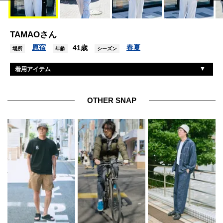
TAMAOさん
原宿
春夏
41歳
場所
年齢
シーズン
着用アイテム
オベイ
ジャケット
カーハート
Tシャツ
OTHER SNAP
フォーサーティー
パンツ
ダナー
シューズ
フォーサーティー
帽子
フォーサーティー
眼鏡
モノリス
バッグ
セイコー
腕時計