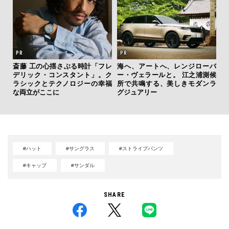
を左
斎藤 工の心揺さぶる時計「フレ
海へ、アートへ、レンジローバ
内
いと研
デリック・コンスタント」。ク
ー・ヴェラールと。 江之浦測候
の
 Dr
ラシックとテクノロジーの幸福
所で共鳴する、美しきモダンラ
す
な両立がここに
グジュアリー
#ハット
#サングラス
#ストライプパンツ
#キャップ
#サンダル
SHARE