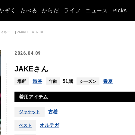
かぞく
たべる
からだ
ライフ
ニュース
Picks
ト | 260411-1416-10
2026.04.09
JAKEさん
渋谷
51歳
春夏
場所
年齢
シーズン
着用アイテム
古着
ジャケット
オルテガ
ベスト