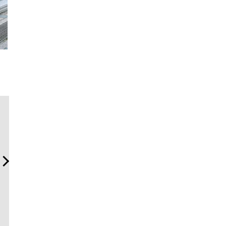
「コンディション」が成果
日本代表の本格ダイバー
「ハリー