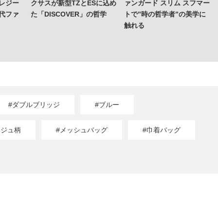
レジー
クサスが新型TZとESに込め
ァンガード スリム スフマー
代ファ
た「DISCOVER」の哲学
トで”時の哲学者”の美学に
触れる
#ダブルブリッジ
#ブルー
ージュ柄
#メッシュバッグ
#巾着バッグ