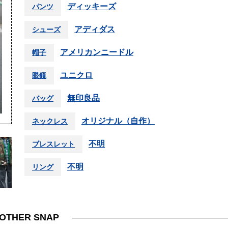
ディッキーズ
パンツ
アディダス
シューズ
アメリカンニードル
帽子
ユニクロ
眼鏡
無印良品
バッグ
オリジナル（自作）
ネックレス
不明
ブレスレット
＞
不明
リング
OTHER SNAP