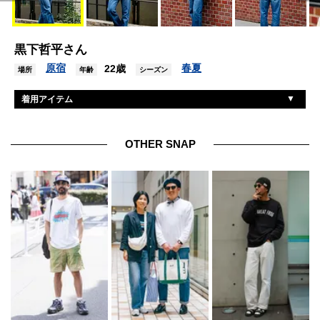
黒下哲平さん
原宿
春夏
22歳
場所
年齢
シーズン
着用アイテム
マックレガー
シャツ
リーバイス
デニム
OTHER SNAP
ジーエイチバス
シューズ
ブラン
眼鏡
ハンドメイド
ネックレス
ティファニー
ブレスレット
カレンシルバー
リング