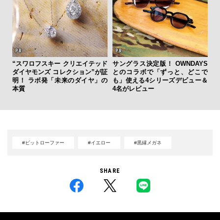
“スワロフスキー クリエイテッド
サングラス決定版！ OWNDAYS
「
ダイヤモンズ コレクション”が証
とのコラボで「ずっと、どこで
右す
明！ ラボ発「未来のダイヤ」の
も」使える4シリーズデビュー＆
究成
本質
4名がレビュー
y P
#ビットローファー
#イエロー
#黒縁メガネ
SHARE