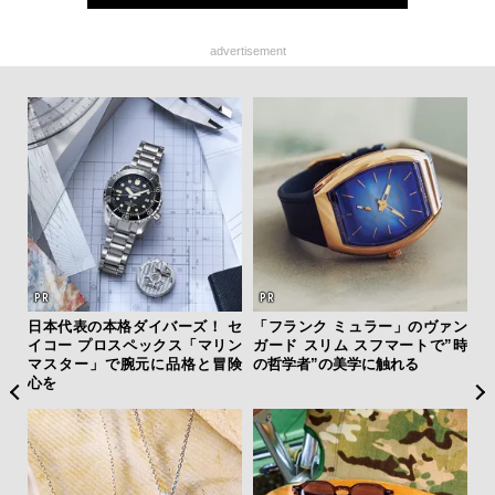
advertisement
ィン
日本代表の本格ダイバーズ！ セ
「フランク ミュラー」のヴァン
斎
ドウ
イコー プロスペックス「マリン
ガード スリム スフマートで”時
デ
百貨
マスター」で腕元に品格と冒険
の哲学者”の美学に触れる
ラ
心を
な