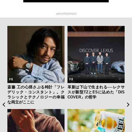
advertisement
新し
斎藤 工の心揺さぶる時計「フレ
革新は下山で生まれる──レクサ
サン
スタ
デリック・コンスタント」。ク
スが新型TZとESに込めた「DIS
と
ラシックとテクノロジーの幸福
COVER」の哲学
も
な両立がここに
4名