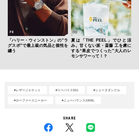
を左
いと研
「ハリー・ウィンストン」の”ラ
夏は「THE PEEL」でひと涼
海
 Dr
グスポ”で最上級の気品と個性を
み。甘くない派・斎藤 工を虜に
ー
纏う
する“果皮でつくった”大人のレ
所
モンサワーって！？
グ
#レザージャケット
#リーバイス501
#シェーヌダンクル
#ローファースニーカー
#ニューバランス1906L
SHARE