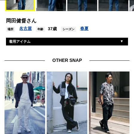
岡田健督さん
名古屋
春夏
37歳
場所
年齢
シーズン
着用アイテム
ステューシー
ジャケット
ステューシー
Tシャツ
OTHER SNAP
リーバイス
デニム
ニューバランス
シューズ
金子眼鏡
眼鏡
エルメス
ブレスレット
エルメス
リング