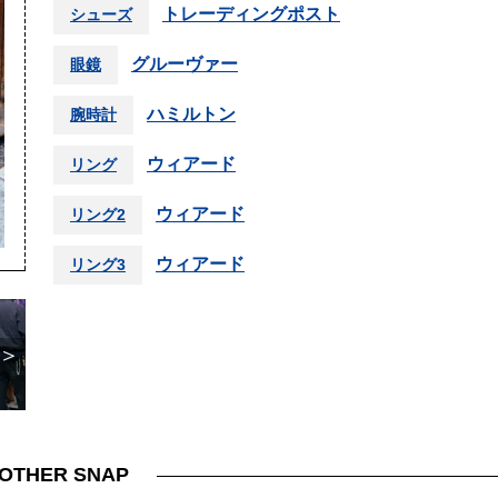
トレーディングポスト
シューズ
グルーヴァー
眼鏡
ハミルトン
腕時計
ウィアード
リング
ウィアード
リング2
ウィアード
リング3
＞
OTHER SNAP