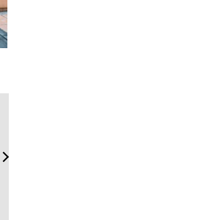
伝統を受け継ぎながら、新
【ムーンスウォッチからヴ
夏は「TH