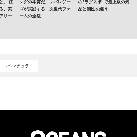
と。 江
ングの本質だ。レバレジー
の”ラグスポ”で最上級の気
る、美
ズが実践する、次世代ファ
品と個性を纏う
アリー
ームの全貌
#ベンチュラ