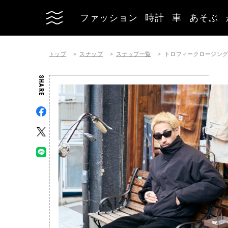
ファッション
時計
車
あそぶ
トップ
スナップ
スナップ一覧
トロフィークロージングのジ
SHARE