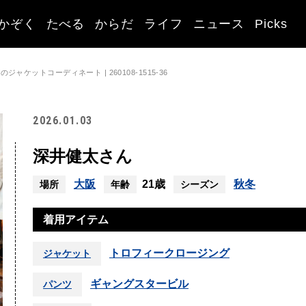
かぞく
たべる
からだ
ライフ
ニュース
Picks
ャケットコーディネート | 260108-1515-36
2026.01.03
深井健太さん
大阪
21歳
秋冬
場所
年齢
シーズン
着用アイテム
トロフィークロージング
ジャケット
ギャングスタービル
パンツ