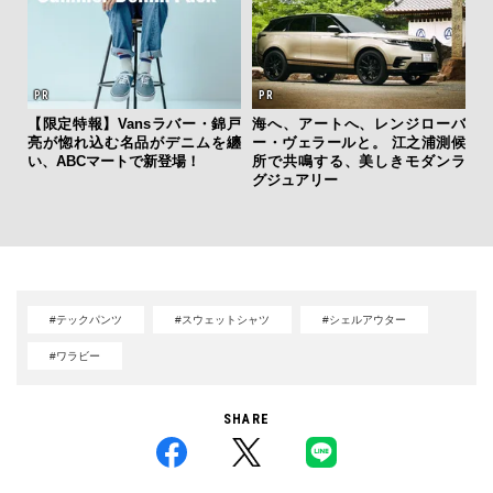
【限定特報】Vansラバー・錦戸
海へ、アートへ、レンジローバ
亮が惚れ込む名品がデニムを纏
ー・ヴェラールと。 江之浦測候
サン
い、ABCマートで新登場！
所で共鳴する、美しきモダンラ
と
グジュアリー
も
4名
#テックパンツ
#スウェットシャツ
#シェルアウター
#ワラビー
SHARE