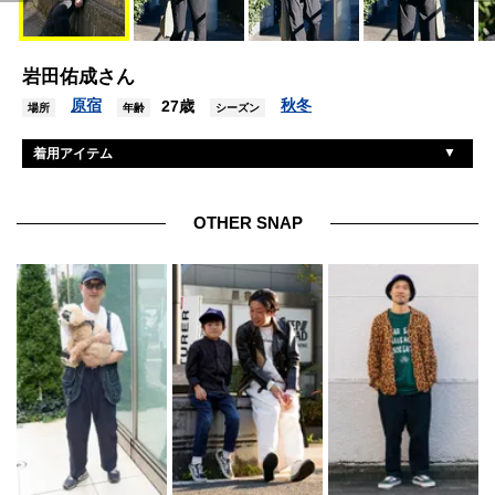
岩田佑成さん
原宿
秋冬
27歳
場所
年齢
シーズン
着用アイテム
ビューティーアンドユースユナイテッドアローズ
ジャケット
ユニクロ
スウェット
OTHER SNAP
アーバンリサーチ
パンツ
クラークス
シューズ
アークネッツ
バッグ