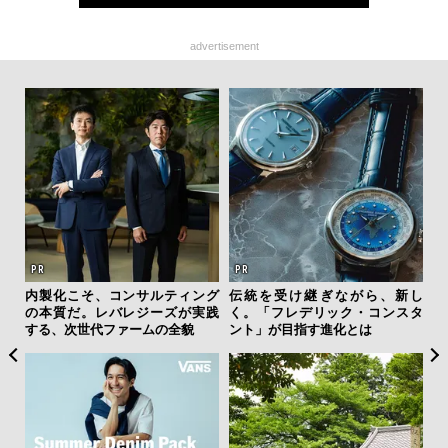
advertisement
テッド
内製化こそ、コンサルティング
伝統を受け継ぎながら、新し
「
”が証
の本質だ。レバレジーズが実践
く。「フレデリック・コンスタ
ガー
」の
する、次世代ファームの全貌
ント」が目指す進化とは
の哲