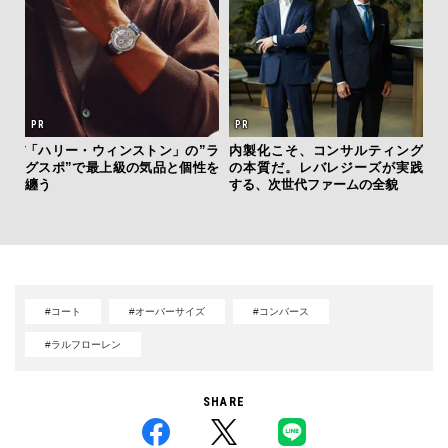
ーバ
「ハリー・ウィンストン」の”ラ
内製化こそ、コンサルティング
革
測候
グスポ”で最上級の気品と個性を
の本質だ。レバレジーズが実践
スが
ンラ
纏う
する、次世代ファームの全貌
CO
#コート
#オーバーサイズ
#コンバース
#ラルフローレン
SHARE