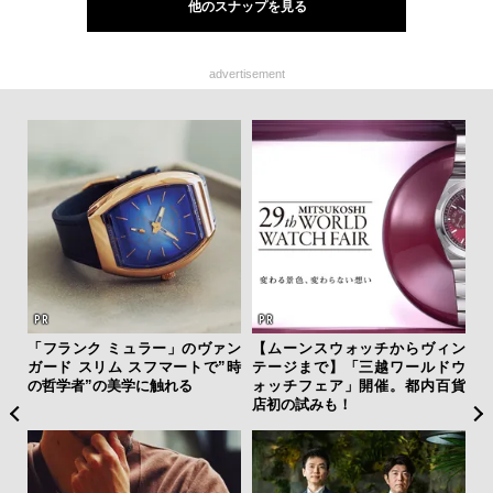
他のスナップを見る
advertisement
フレ
「フランク ミュラー」のヴァン
【ムーンスウォッチからヴィン
伝
。ク
ガード スリム スフマートで”時
テージまで】「三越ワールドウ
く
幸福
の哲学者”の美学に触れる
ォッチフェア」開催。都内百貨
ン
店初の試みも！