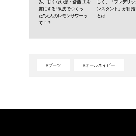
——TENTIALの
み。甘くない派・斎藤 工を
しく。「フレデリッ
究成果を結集した
虜にする“果皮でつくっ
ンスタント」が目指
 Dry Pro」
た”大人のレモンサワーっ
とは
て！？
#ブーツ
#オールネイビー