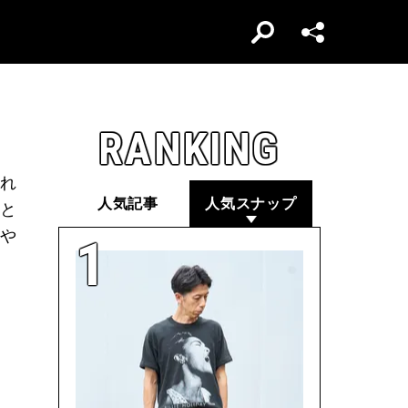
RANKING
れ
人気記事
人気スナップ
と
や