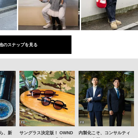
他のスナップを見る
ら、新
サングラス決定版！ OWND
内製化こそ、コンサルティ