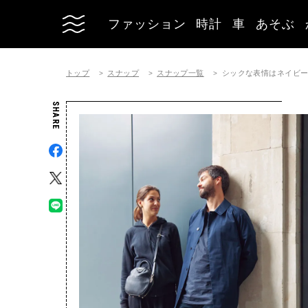
ファッション
時計
車
あそぶ
トップ
スナップ
スナップ一覧
シックな表情はネイビ
SHARE