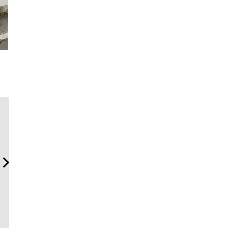
革新は下山で生まれる──レ
「フランク ミュラー」のヴ
斎藤 工