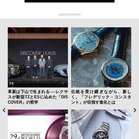
advertisement
ひと涼
革新は下山で生まれる──レクサ
伝統を受け継ぎながら、新し
「
虜に
スが新型TZとESに込めた「DIS
く。「フレデリック・コンスタ
ガー
のレ
COVER」の哲学
ント」が目指す進化とは
の哲