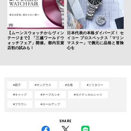
【ムーンスウォッチからヴィン
日本代表の本格ダイバーズ！ セ
テージまで】「三越ワールドウ
イコー プロスペックス「マリン
サン
ォッチフェア」開催。都内百貨
マスター」で腕元に品格と冒険
と
店初の試みも！
心を
も
4名
#親子
#サングラス
#古着
#ミリタリー
#キャップ
#チープカシオ
#タクティカルシャツ
#ブラウン
#ロールアップ
SHARE