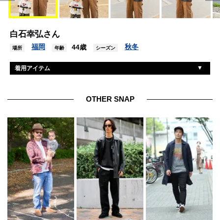
白石幸弘さん
福岡
秋冬
44歳
場所
年齢
シーズン
着用アイテム
不明
シャツ
ヘインズ
Tシャツ
OTHER SNAP
カーハート
オーバーオール
アシックス
シューズ
ジャム
帽子
マサヒロマルヤマ
眼鏡
カシオ
腕時計