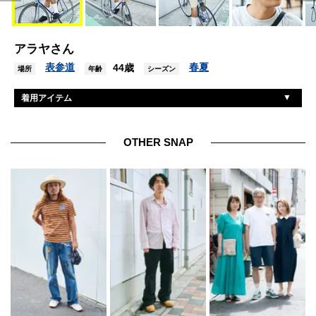
アラヤさん
表参道
春夏
44歳
場所
年齢
シーズン
着用アイテム
ノーブランド
Tシャツ
オーエーエムシー
パンツ
OTHER SNAP
クラークス
シューズ
ガーベッジ
帽子
不明
眼鏡
コムデギャルソン×カウズ
バッグ
ハミルトン
腕時計
アンダーカバー×パティスミス
バングル