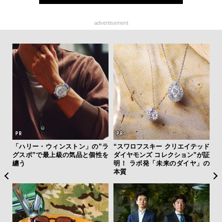
advertisement
フレ
「ハリー・ウィンストン」の”ラ
“スワロフスキー クリエイテッド
「
。ク
グスポ”で最上級の気品と個性を
ダイヤモンズ コレクション”が証
ガー
幸福
纏う
明！ ラボ発「未来のダイヤ」の
の哲
本質