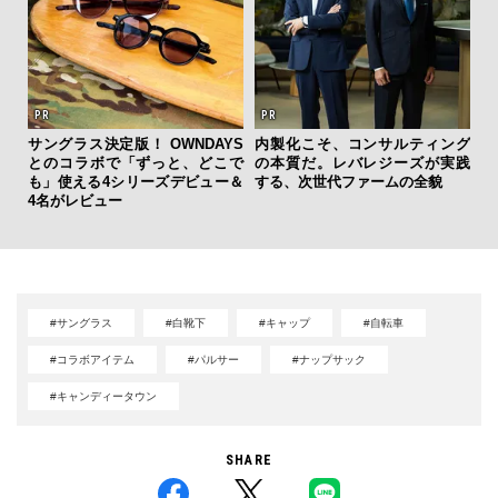
新し
サングラス決定版！ OWNDAYS
内製化こそ、コンサルティング
夏は
スタ
とのコラボで「ずっと、どこで
の本質だ。レバレジーズが実践
み
も」使える4シリーズデビュー＆
する、次世代ファームの全貌
す
4名がレビュー
モ
#サングラス
#白靴下
#キャップ
#自転車
#コラボアイテム
#パルサー
#ナップサック
#キャンディータウン
SHARE