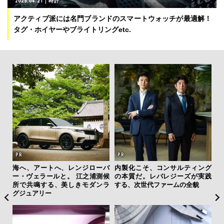
2025.04.21
時計
アクティブ派には名門ブランドのスマートウォッチが最適解！
タグ・ホイヤーやブライトリングetc.
AYS
海へ、アートへ、レンジローバ
内製化こそ、コンサルティング
「
こで
ー・ヴェラールと。 江之浦測候
の本質だ。レバレジーズが実践
右す
ー＆
所で共鳴する、美しきモダンラ
する、次世代ファームの全貌
究成
グジュアリー
y P