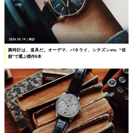
2026.05.19
時計
腕時計は、道具だ。オーデマ、パネライ、シチズンetc. “信
頼”で選ぶ傑作6本