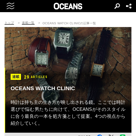
トップ
連載一覧
OCEANS WATCH CLINICの記事一覧
29
連載
ARTICLES
OCEANS WATCH CLINIC
時計は持ち主の生き方が映し出される鏡。ここでは時計
選びで悩む男たちに向けて、OCEANSがそのスタイル
に合う最良の一本を処方箋として提案。4つの視点から
紹介していく。