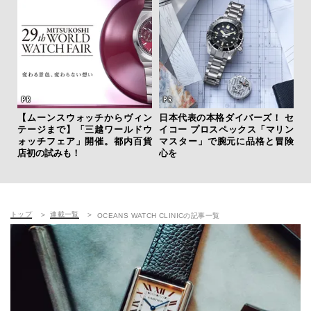
【ムーンスウォッチからヴィン
日本代表の本格ダイバーズ！ セ
斎
テージまで】「三越ワールドウ
イコー プロスペックス「マリン
デ
ォッチフェア」開催。都内百貨
マスター」で腕元に品格と冒険
ラ
店初の試みも！
心を
な
トップ
連載一覧
OCEANS WATCH CLINICの記事一覧