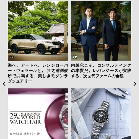
AYS
海へ、アートへ、レンジローバ
内製化こそ、コンサルティング
「
こで
ー・ヴェラールと。 江之浦測候
の本質だ。レバレジーズが実践
右す
ー＆
所で共鳴する、美しきモダンラ
する、次世代ファームの全貌
究成
グジュアリー
y P