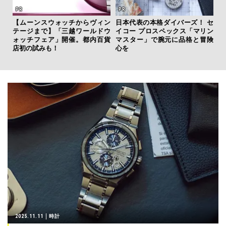
【ムーンスウォッチからヴィン
日本代表の本格ダイバーズ！ セ
斎
テージまで】「三越ワールドウ
イコー プロスペックス「マリン
デ
ォッチフェア」開催。都内百貨
マスター」で腕元に品格と冒険
ラ
店初の試みも！
心を
な
2025.11.11
時計