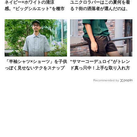
ネイビー×ホワイトの清涼
ユニクロラバーはこの夏何を着
感。“ビッグシルエット”を種市
る？街の洒落者が選んだのは、
暁はこう着流した
半袖シャツ、パンツ、眼鏡etc.
「半袖シャツ×ショーツ」を子供
“サマーコーデュロイ”がトレン
っぽく見せないテクをスナップ
ド真っ只中！上手な取り入れ方
で。洒落た5人から導く成功例
をショーツも含めて解説
Recommended by