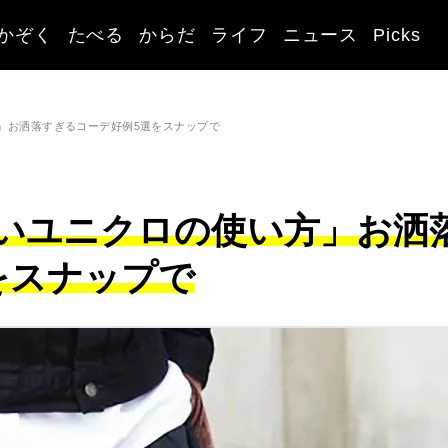
かぞく
たべる
からだ
ライフ
ニュース
Picks
」お洒落すぎるコーデ好例5選をスナップで
いユニクロの使い方」お洒
をスナップで