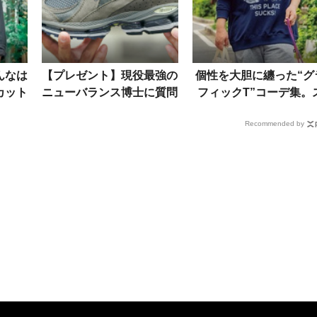
んなは
【プレゼント】現役最強の
個性を大胆に纏った“グ
カット
ニューバランス博士に質問
フィックT”コーデ集。
脱な大
攻め！履き心地No.1モデ
タイルある17名をイッ
Recommended by
ルは？ 来年の注目作は？
見！