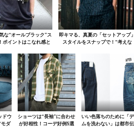
気な“オールブラック”ス
即キマる、真夏の「セットアップ
！ポイントはこなれ感と
スタイルをスナップで！“考えな
ヌケ感
い”という最高の贅沢の実践者た
ッドウ
ショーツは“長袖”に合わせ
いい色落ちのために「デ
“モダ
が好相性！コーデ好例5選
ムを洗わない」は都市伝
ったク
で効果・効能を検証
か？ ＜理論編＞