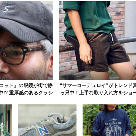
逃すな
コット」の眼鏡が街で静
“サマーコーデュロイ”がトレンド
中!? 重厚感のあるクラシ
っ只中！上手な取り入れ方をショ
アメリカンな佇まい
ツも含めて解説