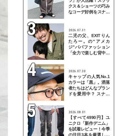
ツ」が大活躍！スラッ
クス＆ショーツの巧み
なコーデ好例をスナッ
プで
2026.07.31
二児の父、EXITりん
たろー。の“アメカ
ジ”パパファッション
「全力で楽しむ背中を
見せていきたい」
2026.07.30
キャップの人気No.1
カラーは「黒」。洒落
者たちはどんなブラン
ドを愛用中？ スナッ
プで検証！
2026.08.01
【すべて4990円】ユ
ニクロ「新作デニム」
を試着レビュー！今季
の注目3本を厳選して