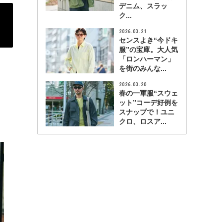
デニム、スラッ
ク...
2026.03.21
センスよき“今ドキ
服”の宝庫。大人気
「ロンハーマン」
を街のみんな...
2026.03.20
春の一軍服“スウェ
ット”コーデ好例を
スナップで！ユニ
クロ、ロスア...