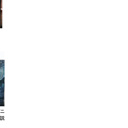
」
ち
ニ
説