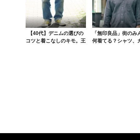
【40代】デニムの選びの
「無印良品」街のみ
コツと着こなしのキモ。王
何着てる？シャツ、
道インディゴに、武骨なブ
ソー、バッグetc.洒
ラックetc.
人の愛用品