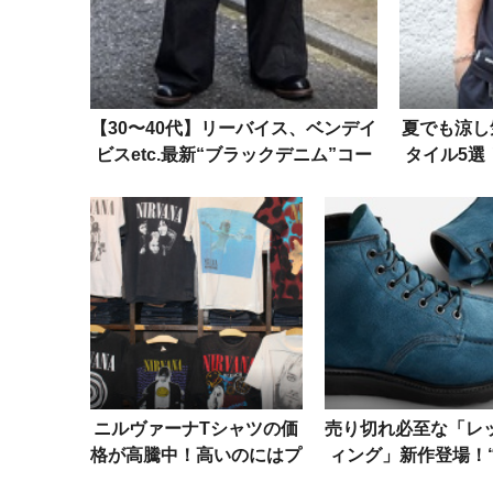
【30〜40代】リーバイス、ベンデイ
夏でも涼し
ビスetc.最新“ブラックデニム”コー
タイル5選
デ5選をスナップで！
ニルヴァーナTシャツの価
売り切れ必至な「レ
格が高騰中！高いのにはプ
ィング」新作登場！
ライスレスなワケがある
ン・ブルー”に染ま