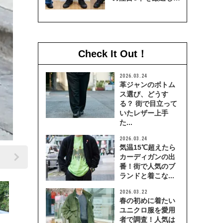
穿き比べてみた
Check It Out！
2026.03.24
革ジャンのボトム
ス選び、どうす
る？ 街で目立って
いたレザー上手
た...
2026.03.24
気温15℃超えたら
カーディガンの出
番！街で人気のブ
ランドと着こな...
2026.03.22
春の初めに着たい
ユニクロ服を愛用
者で調査！人気は