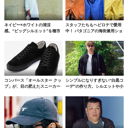
ネイビー×ホワイトの清涼
スタッフたちもヘビロテで愛用
感。“ビッグシルエット”を種市
中！ パタゴニアの海街兼用ショ
暁はこう着流した
ーツ、キャップetc……
コンバース「オールスター クッ
シンプルになりすぎない“白黒コ
プ」が、目の肥えたスニーカー
ーデ”の作り方。シルエットや小
好きをざわつかせるワケ
物の工夫で無彩色でも存在感有
り！