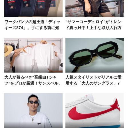
ワークパンツの超王道「ディッ
“サマーコーデュロイ”がトレン
キーズ874」。手にする前に知
ド真っ只中！上手な取り入れ方
るべきサイズの選び方＆オスス
をショーツも含めて解説
メカラー
大人が着るべき“高級白Tシャ
人気スタイリストがリアルに愛
ツ”をプロが厳選！サンスペル、
用する「大人のサングラス」7
タンジェネット、ヘインズ……
選！ レイバン、アヤメetc.