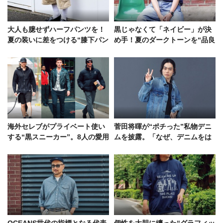
大人も臆せずハーフパンツを！
黒じゃなくて「ネイビー」が決
夏の装いに差をつける“膝下パン
め手！夏のダークトーンを“品良
ツ”の着こなしHOW TO
く爽やか”にする方法を探ってみ
た
海外セレブがプライベート使い
菅田将暉が“ポチった”私物デニ
する“黒スニーカー”。8人の愛用
ムを披露。「なぜ、デニムをは
モデルをパパラッチ！
くのか？」その答えに思わず納
得！