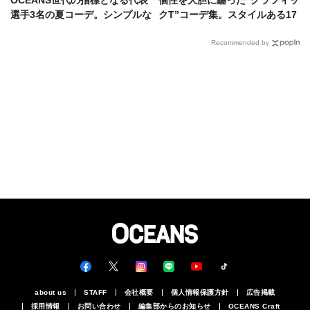
OCEANS世代の指標となる代表
個性を大胆に纏った“グラフィッ
選手3名の夏コーデ。シンプルな
クT”コーデ集。スタイルある17
のに個性的な模範解答
名をイッキ見！
Recommended by
about us
STAFF
会社概要
個人情報保護方針
広告掲載
採用情報
お問い合わせ
編集部からのお知らせ
OCEANS Craft