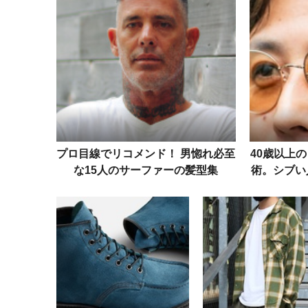
プロ目線でリコメンド！ 男惚れ必至
40歳以上
な15人のサーファーの髪型集
術。シブい