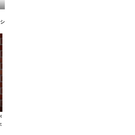
、
シ
スレ
が
ぶ