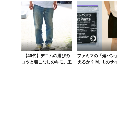
【40代】デニムの選びの
ファミマの「短パン
コツと着こなしのキモ。王
えるか？ M、Lのサ
道インディゴに、武骨なブ
を編集部で試着レビ
ラックetc.
てみた