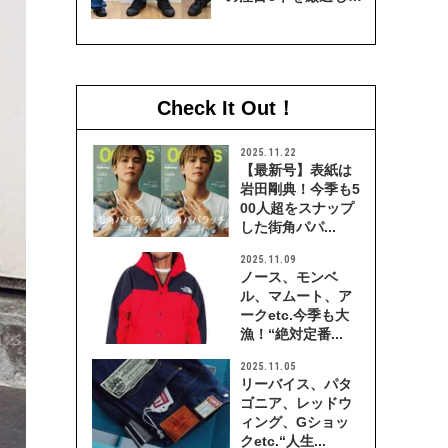
穿き比べてみた
Check It Out！
2025.11.22
【最新号】表紙は
岩田剛典！今季も5
00人超をスナップ
した街角パパ...
2025.11.09
ノース、モンベ
ル、マムート、ア
ークetc.今季も大
漁！“絶対定番...
2025.11.05
リーバイス、パタ
ゴニア、レッドウ
ィング、Gショッ
クetc.“人生...