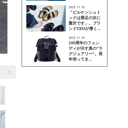
2025.11.10
「ビルケンシュト
ックは裸足の次に
贅沢です」。ブラ
ンドCEOが導く...
2025.11.10
100周年のフェン
ディが示す真の“ラ
グジュアリー“。長
年培ってき...