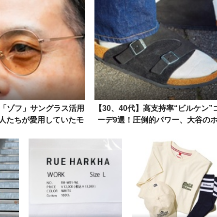
の「ゾフ」サングラス活用
【30、40代】高支持率“ビルケン”
人たちが愛用していたモ
ーデ9選！圧倒的パワー、大谷の
デルを拝見
ームラン級の男たち