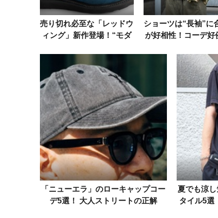
売り切れ必至な「レッドウ
ショーツは“長袖”に
ィング」新作登場！“モダ
が好相性！コーデ好
ン・ブルー”に染まったク
で効果・効能を検
ラシックモックを見逃すな
「ニューエラ」のローキャップコー
夏でも涼し
デ5選！ 大人ストリートの正解
タイル5選
は“浅め”にあり