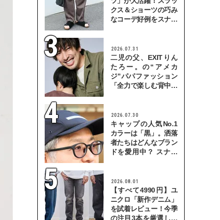
ツ」が大活躍！スラッ
クス＆ショーツの巧み
なコーデ好例をスナッ
プで
2026.07.31
二児の父、EXITりん
たろー。の“アメカ
ジ”パパファッション
「全力で楽しむ背中を
見せていきたい」
2026.07.30
キャップの人気No.1
カラーは「黒」。洒落
者たちはどんなブラン
ドを愛用中？ スナッ
プで検証！
2026.08.01
【すべて4990円】ユ
ニクロ「新作デニム」
を試着レビュー！今季
の注目3本を厳選して