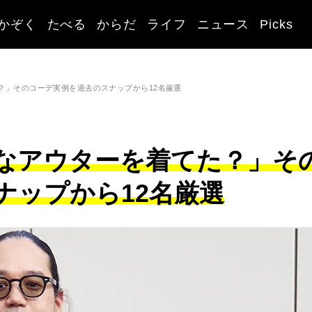
かぞく
たべる
からだ
ライフ
ニュース
Picks
？」そのコーデ実例を過去のスナップから12名厳選
なアウターを着てた？」そ
ナップから12名厳選