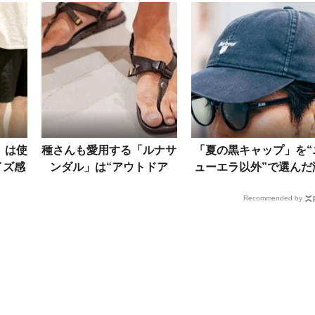
」は使
種さんも愛用する「ルナサ
「夏の黒キャップ」を“
イズ感
ンダル」は“アウトドア
ューエラ以外”で選んだ
ューし
顔”でも街着にハマる！ス
落者たち。愛用ブラン
Recommended by
ナップに見るコーデ好例
は……