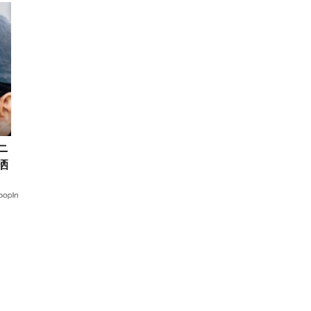
ニ
洒
ド