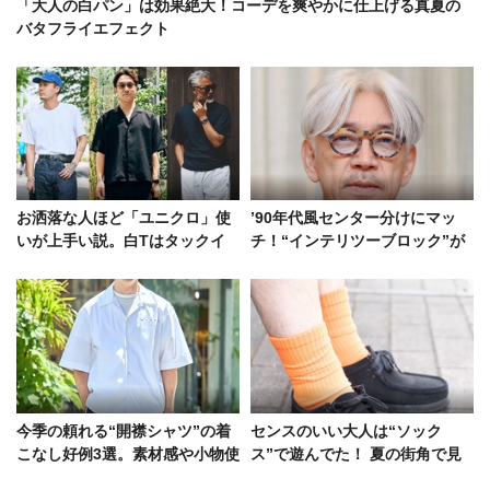
「大人の白パン」は効果絶大！コーデを爽やかに仕上げる真夏の
バタフライエフェクト
お洒落な人ほど「ユニクロ」使
’90年代風センター分けにマッ
いが上手い説。白Tはタックイ
チ！“インテリツーブロック”が
ンorアウト？【今週の人気記事
織りなす知的な色気
TOP5】
今季の頼れる“開襟シャツ”の着
センスのいい大人は“ソック
こなし好例3選。素材感や小物使
ス”で遊んでた！ 夏の街角で見
いに注目を！
つけた5つの実例集