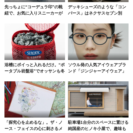
先っちょに“コーデュラ印”の靴
デッキシューズのような「コン
紐で、お気に入りスニーカーが
バース」はネクサスセブン別
もっと好きになる
注！90年代のマリンスターがベ
ースに
浴槽にポイっと入れるだけ。“ポ
ソウル発の人気アイウェアブラ
ータブル岩盤浴”でオッサンも冬
ンド「ジンジャーアイウェア」
の冷え対策を！
が初来日！ 新作や特典ありの2
日間POPUP
「探究心を止めるな」。ザ・ノ
駐車場1台分のスペースに置ける
ース・フェイスの心に刺さるメ
純国産のヒノキ小屋で、趣味も