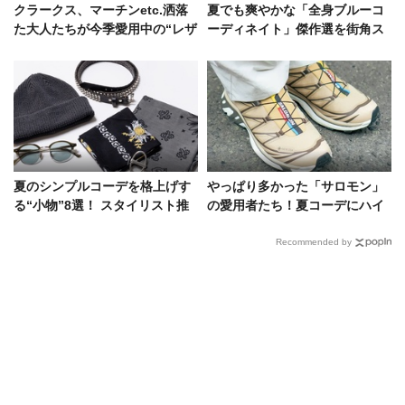
クラークス、マーチンetc.洒落
夏でも爽やかな「全身ブルーコ
た大人たちが今季愛用中の“レザ
ーディネイト」傑作選を街角ス
ーシューズ”5選をスナップで
ナップで！
夏のシンプルコーデを格上げす
やっぱり多かった「サロモン」
る“小物”8選！ スタイリスト推
の愛用者たち！夏コーデにハイ
薦＆編集長の愛用サングラス、
テクスニカーがもたらす効果と
ベルト、バッグetc.
は
Recommended by