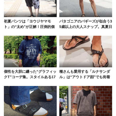
初夏パンツは「ヨウジヤマモ
パタゴニアのバギーズが似合う3
ト」の“太め”が正解！圧倒的個
5歳以上の大人スナップ。真夏日
性を付与したスタイルサンプル
に役立つ着こなし参考例を紹介
個性を大胆に纏った“グラフィッ
種さんも愛用する「ルナサンダ
クT”コーデ集。スタイルある17
ル」は“アウトドア顔”でも街着
名をイッキ見！
にハマる！スナップに見るコー
デ好例