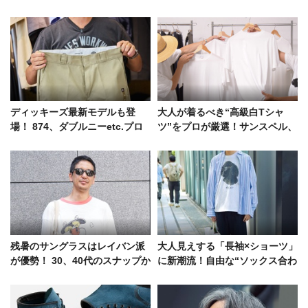
ディッキーズ最新モデルも登
大人が着るべき“高級白Tシャ
場！ 874、ダブルニーetc.プロ
ツ”をプロが厳選！サンスペル、
が信頼を寄せる人気BEST3
タンジェネット、ヘインズ……
残暑のサングラスはレイバン派
大人見えする「長袖×ショーツ」
が優勢！ 30、40代のスナップか
に新潮流！自由な“ソックス合わ
ら導くかけ方の最適解
せ”が今夏の気分