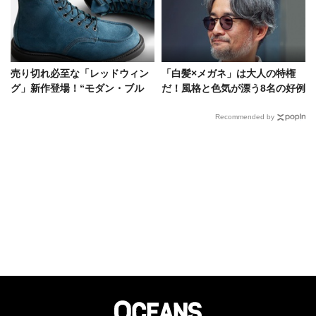
売り切れ必至な「レッドウィン
「白髪×メガネ」は大人の特権
グ」新作登場！“モダン・ブル
だ！風格と色気が漂う8名の好例
ー”に染まったクラシックモック
を見逃すな
Recommended by