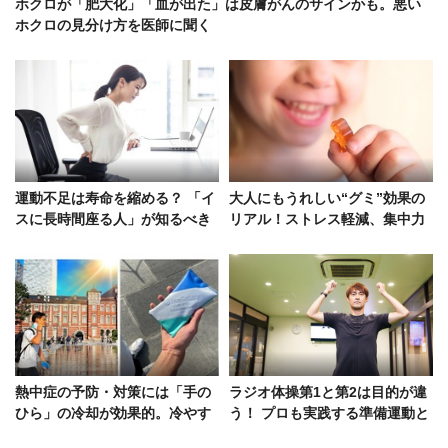
ホクロが「肥大化」「血が出た」は皮膚がんのサインかも。悪い
ホクロの見分け方を医師に聞く
運動不足は寿命を縮める？ 「イ
大人にもうれしい“グミ”効果の
スに長時間座る人」が知るべき
リアル！ストレス軽減、集中力
甚大な健康被害
アップ、口臭予防etc.
熱中症の予防・対策には「手の
ラジオ体操第1と第2は目的が違
ひら」の冷却が効果的。冷やす
う！ プロも実践する準備運動と
温度は10〜15度で
しての高い効果