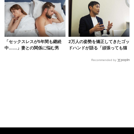
「セックスレスが5年間も継続
2万人の姿勢を矯正してきたゴッ
中……」妻との関係に悩む男
ドハンドが語る「頑張っても猫
に、精神科医・名越がアドバイ
背が治らないワケ」
ス
Recommended by