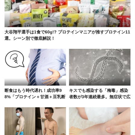
大谷翔平選手は1食で60g!? プロテインマニアが推すプロテイン11
選。シーン別で徹底解説！
断食はもう時代遅れ！成功率9
キスでも感染する「梅毒」感染
8%「プロテイン＋甘酒＋豆乳断
者数が3年連続最多。無症状で広
食」なら筋肉維持にも効果
がる恐怖の細菌への対応策