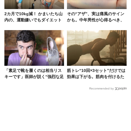
2カ月で10kg減！ かまいたち山
その“アザ”、実は痛風のサイン
内の、運動嫌いでもダイエット
かも。中年男性が心得るべき、
に成功した3つの方法
病気の見分け方
「素足で靴を履くのは相当リス
筋トレ“10回×3セット”だけでは
キーです」医師が説く“強烈な足
効果は下がる。筋肉を付けるた
の臭い”の正体と解消法
めに効率的な方法をプロが伝
授！
Recommended by