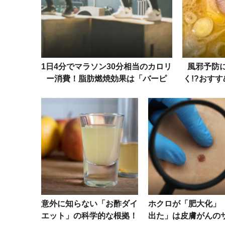
1日4分でマラソン30分相当のカロリ
風邪予防
ー消費！脂肪燃焼効果は「バーピ
く!?おす
ー」が最強な理由
味の
意外に知らない「お酢ダイ
ホクロが「肥大化」
エット」の科学的な根拠！
出た」は皮膚がんの