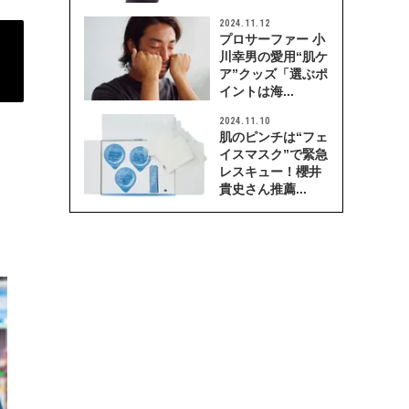
2024.11.12
プロサーファー 小
川幸男の愛用“肌ケ
ア”クッズ「選ぶポ
イントは海...
2024.11.10
肌のピンチは“フェ
イスマスク”で緊急
レスキュー！櫻井
貴史さん推薦...