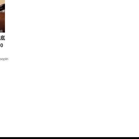
底
0
な