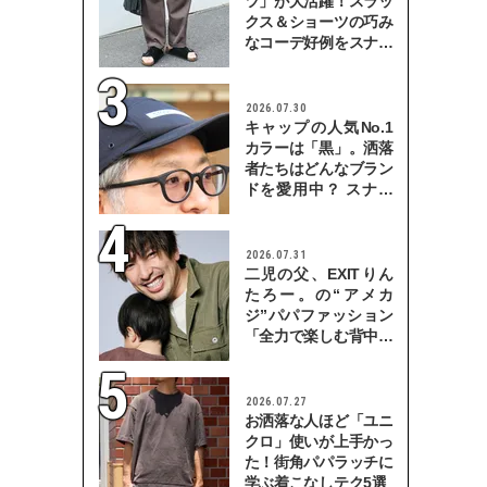
ツ」が大活躍！スラッ
クス＆ショーツの巧み
なコーデ好例をスナッ
プで
2026.07.30
キャップの人気No.1
カラーは「黒」。洒落
者たちはどんなブラン
ドを愛用中？ スナッ
プで検証！
2026.07.31
二児の父、EXITりん
たろー。の“アメカ
ジ”パパファッション
「全力で楽しむ背中を
見せていきたい」
2026.07.27
お洒落な人ほど「ユニ
クロ」使いが上手かっ
た！街角パパラッチに
学ぶ着こなしテク5選