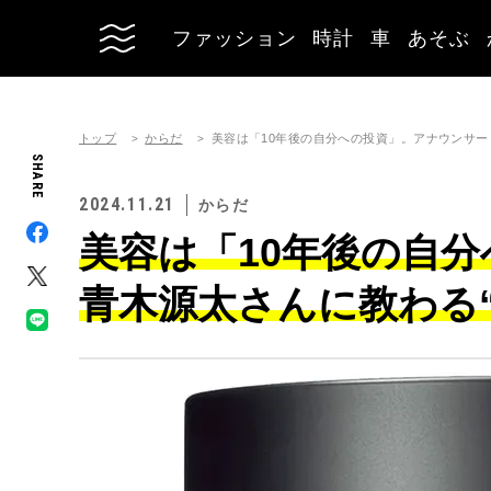
ファッション
時計
車
あそぶ
トップ
からだ
美容は「10年後の自分への投資」。アナウンサー
SHARE
2024.11.21
からだ
美容は「10年後の自
青木源太さんに教わる