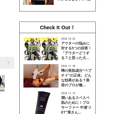
Check It Out！
2024.10.23
アウターの悩みに
対する5つの回答！
「アウターどうす
る？と思った大...
2024.11.18
噂の美肌成分“ペプ
チド”の正体。どん
な効果がある？美
容のプロが徹...
2024.11.14
潤いあるスベスベ
肌のために！プロ
サーファー 中浦“J
ET”章さん...