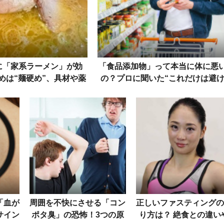
に「家系ラーメン」が効
「食品添加物」って本当に体に悪
すめは“麺硬め”、具材や薬
の？プロに聞いた“これだけは避
効能をプロが解説
たい添加物”と病気のメカニズム
「血が
周囲を不快にさせる「コン
正しいファスティングの
サイン
ポタ臭」の恐怖！3つの原
り方は？ 絶食との違い