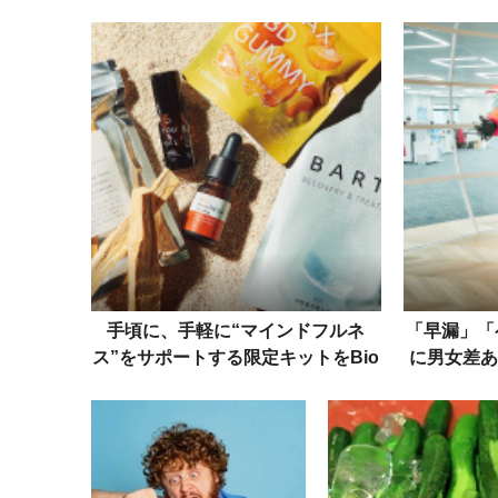
効果的な摂り方を専門家が
かも。悪いホクロの
解説
方を医師に聞く
手頃に、手軽に“マインドフルネ
「早漏」「
ス”をサポートする限定キットをBio
に男女差あ
pleと考案、中身を紹介！
み