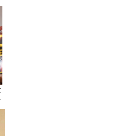
とな
て
点