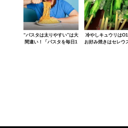
“パスタは太りやすい”は大
冷やしキュウリはO1
間違い！「パスタを毎日1
お好み焼きはセレウ
㎏食べ続けて痩せた男」が
夏祭りに潜む“食中
語るパスタの力
罠”を専門家が解