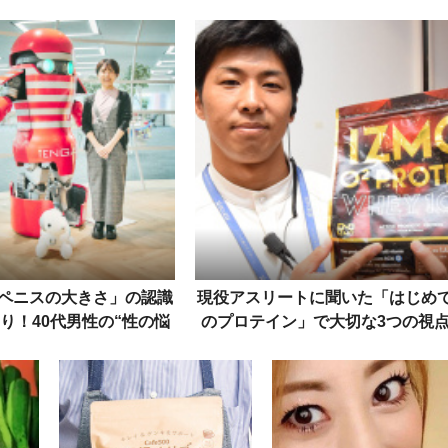
見分け
因と対策を体臭ケアの専門
頻度など、基本の“キ”
家に直撃
る10カ条
ペニスの大きさ」の認識
現役アスリートに聞いた「はじめ
り！40代男性の“性の悩
のプロテイン」で大切な3つの視
”をプロに聞く