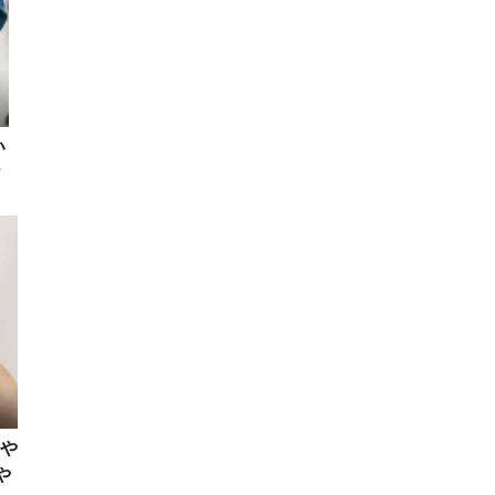
い
け
や
や