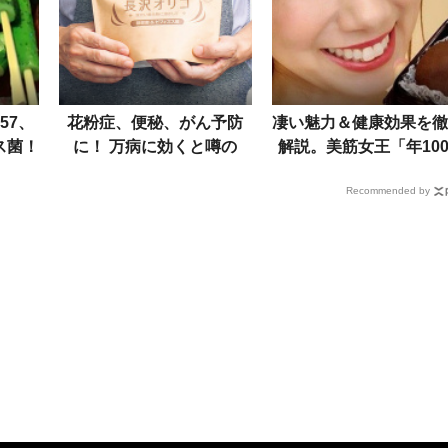
57、
花粉症、便秘、がん予防
凄い魅力＆健康効果を徹
ス菌！
に！ 万病に効くと噂の
解説。美筋女王「年100
毒の
「長沢オリゴ」の真相＆マ
個おはぎ」食べても太ら
Recommended by
説
ル秘レシピ
い訳