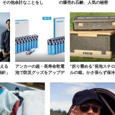
。その他余計なことをし
の爆売れ石鹸、人気の秘密
ない潔さに拍手
越える
アンカーの超・長寿命乾電
“折り畳める”発泡スチ
指針」
池で防災グッズをアップデ
ルの箱。かさ張らず保冷
ント開
ート！
も抜群だから、車に常備
ー映像
オススメ！