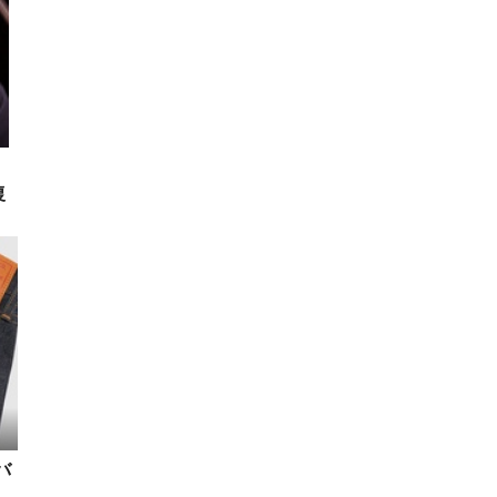
・
復
バ