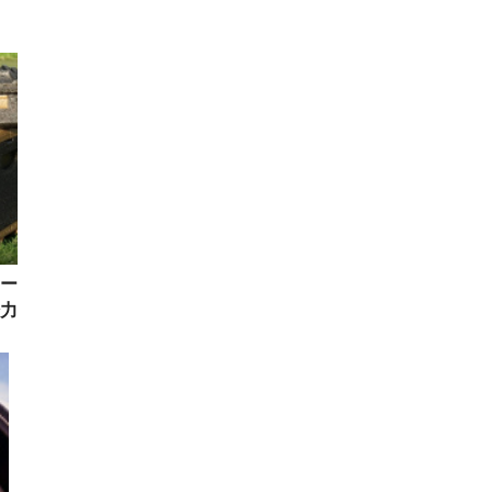
ロー
力
を