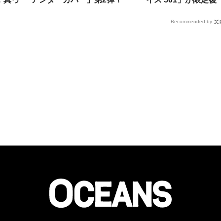
ノとは
トレランやハイクで使える
刻！“裏返しのレッド
Recommended by
撥水パーカなど7型
ブ”も忠実再現。抽選販
まもなく