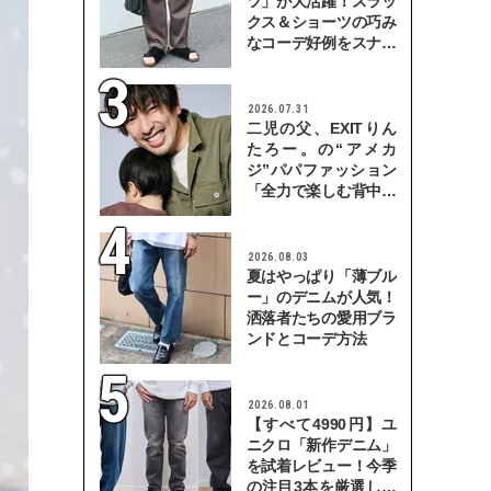
ツ」が大活躍！スラッ
クス＆ショーツの巧み
なコーデ好例をスナッ
プで
2026.07.31
二児の父、EXITりん
たろー。の“アメカ
ジ”パパファッション
「全力で楽しむ背中を
見せていきたい」
2026.08.03
夏はやっぱり「薄ブル
ー」のデニムが人気！
洒落者たちの愛用ブラ
ンドとコーデ方法
2026.08.01
【すべて4990円】ユ
ニクロ「新作デニム」
を試着レビュー！今季
の注目3本を厳選して