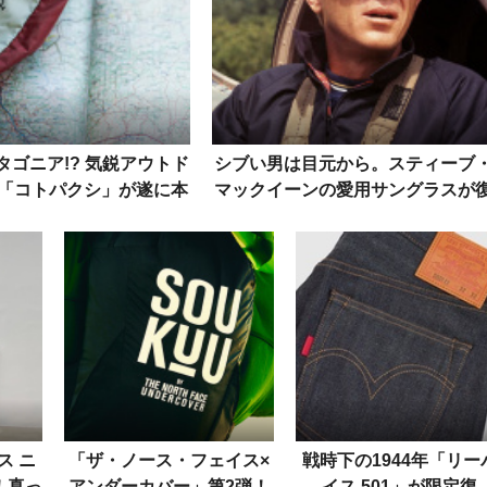
タゴニア!? 気鋭アウトド
シブい男は目元から。スティーブ
「コトパクシ」が遂に本
マックイーンの愛用サングラスが
格上陸！
刻
ス ニ
「ザ・ノース・フェイス×
戦時下の1944年「リー
！真っ
アンダーカバー」第2弾！
イス 501」が限定復