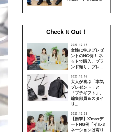
穿き比べてみた
Check It Out！
2023.12.17
女性に学ぶプレゼ
ントのNG例！ ネ
ットで購入、ブラ
ンド頼り、プレ...
2023.12.16
大人が喜ぶ「本気
プレゼント」と
「プチギフト」。
編集部員＆スタイ
リ...
2023.12.22
【衝撃】X’masデ
ートNG例「イルミ
ネーションは寄り