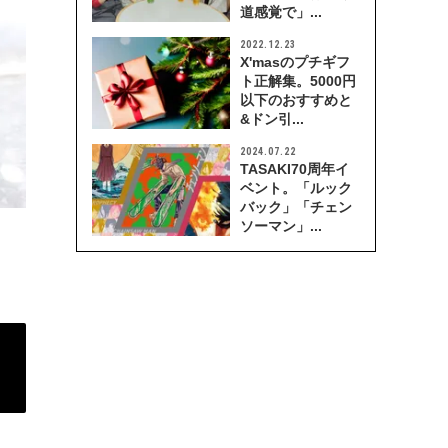
道感覚で」...
2022.12.23
X'masのプチギフ
ト正解集。5000円
以下のおすすめと
&ドン引...
2024.07.22
TASAKI70周年イ
ベント。「ルック
バック」「チェン
ソーマン」...