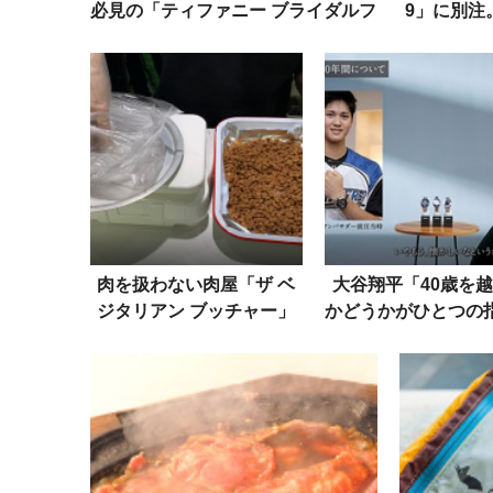
必見の「ティファニー ブライダルフ
9」に別注
ェア」が今週末から
肉を扱わない肉屋「ザ ベ
大谷翔平「40歳を
ジタリアン ブッチャー」
かどうかがひとつの
の“肉”は美味いのか？ 行
セイコーが記念イベ
って、買って、調理してみ
催！特別インタビュ
た！
も