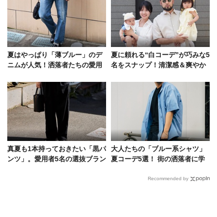
夏はやっぱり「薄ブルー」のデ
夏に頼れる“白コーデ”が巧みな5
ニムが人気！洒落者たちの愛用
名をスナップ！清潔感＆爽やか
ブランドとコーデ方法
さの正しい備え方とは
真夏も1本持っておきたい「黒パ
大人たちの「ブルー系シャツ」
ンツ」。愛用者5名の選抜ブラン
夏コーデ5選！ 街の洒落者に学
ド&着こなしは？
ぶ爽やかな着こなし
Recommended by