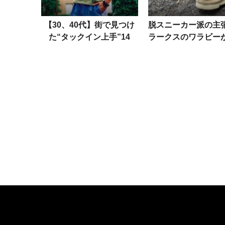
【30、40代】街で見つけ
脱スニーカー派の主
た“タックイン上手”14
ラークスのワラビー
名！Tシャツ姿が一気にサ
です」。だってどん
マになるテク
ムスにも似合うか