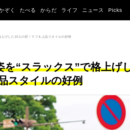
かぞく
たべる
からだ
ライフ
ニュース
Picks
で格上げした10人の匠！ラフ＆上品スタイルの好例
ツ姿を“スラックス”で格上げ
上品スタイルの好例