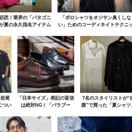
必読！業界の「パタゴニ
「ポロシャツをオジサン臭くしな
が夏の永久指名アイテム
い」ためのコーディネイトテクニ
を大公開
ク集をスナップで
 岩尾
「日本サイズ」表記の盲信
7名のスタイリストが“
につい
は絶対NG！「パラブー
腹”で買った「夏シャツ
の「黒
ツ」のサイズ感をスニーカ
を大公開！一枚でキマる
登場
ーと徹底比較
ビロテ必至の逸品たち