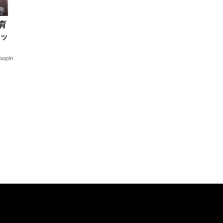
て育
ッ
ッ
顔