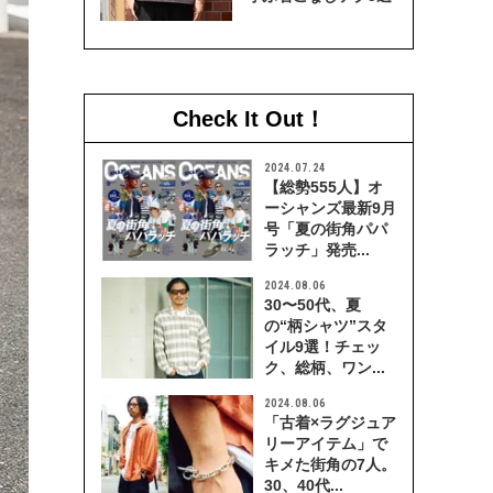
Check It Out！
2024.07.24
【総勢555人】オ
ーシャンズ最新9月
号「夏の街角パパ
ラッチ」発売...
2024.08.06
30〜50代、夏
の“柄シャツ”スタ
イル9選！チェッ
ク、総柄、ワン...
2024.08.06
「古着×ラグジュア
リーアイテム」で
キメた街角の7人。
30、40代...