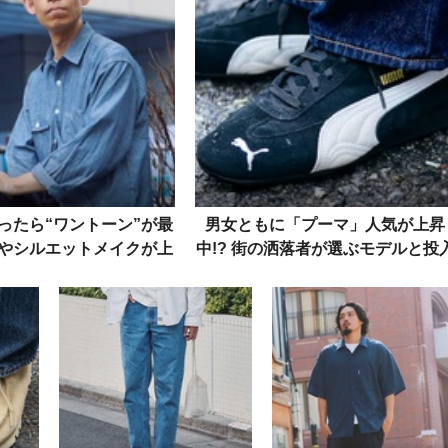
ったら“ワントーン”が最
男女ともに「プーマ」人気が上昇
やシルエットメイクが上
中!? 街の洒落者が選ぶモデルと投
人を街角スナップから
法をスナップで