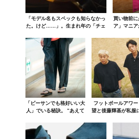
「モデル名もスペックも知らなかっ
買い物前に
た。けど……」。生まれ年の「チェ
ア」マニア
リーニ」でロレックスに開眼した話
「ビーサンでも格好いい大
フットボールアワー
人」でいる秘訣。 “あえて
望と後藤輝基が私服
の抜け感”を巧みに作った
てガチ対談！まさか
街の洒落者たち
×デニム」被りで