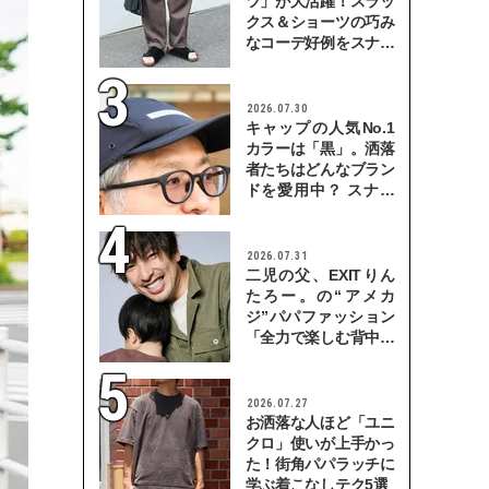
ツ」が大活躍！スラッ
クス＆ショーツの巧み
なコーデ好例をスナッ
プで
2026.07.30
キャップの人気No.1
カラーは「黒」。洒落
者たちはどんなブラン
ドを愛用中？ スナッ
プで検証！
2026.07.31
二児の父、EXITりん
たろー。の“アメカ
ジ”パパファッション
「全力で楽しむ背中を
見せていきたい」
2026.07.27
お洒落な人ほど「ユニ
クロ」使いが上手かっ
た！街角パパラッチに
学ぶ着こなしテク5選