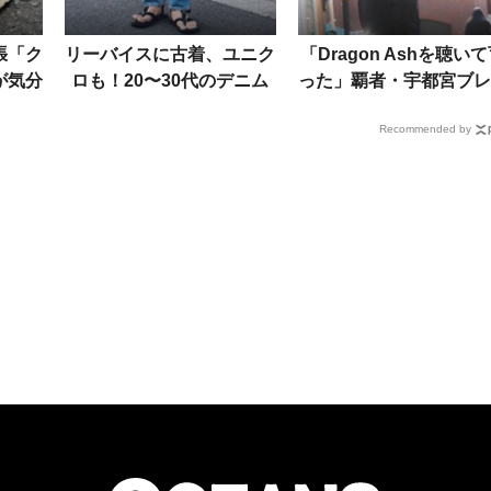
張「ク
リーバイスに古着、ユニク
「Dragon Ashを聴い
が気分
ロも！20〜30代のデニム
った」覇者・宇都宮ブレ
なボト
スタイルを徹底解明
クス渡邉選手をパパラ
Recommended by
ら
チ！本拠地で見せた素