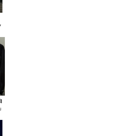
ッ
自
」
ヘ