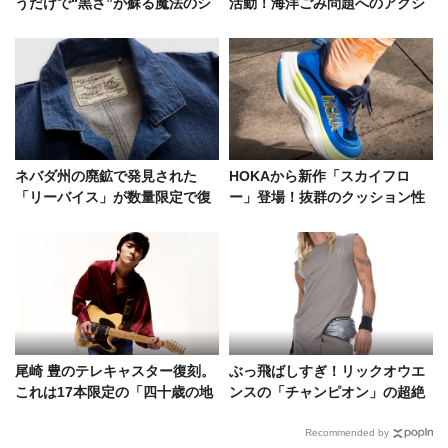
うだけで“黒さ”が蘇る魔法のシ
活動！海洋ごみ問題へのアクシ
ートを試してみた
ョン「海ごみゼロウィーク」と
は
ネバダ州の廃鉱で発見された
HOKAから新作「スカイフロ
「リーバイス」が数量限定で復
ー」登場！抜群のクッション性
刻！奇跡のデニムジャケットの
と弾むような走り心地
価値
尾崎 豊のテレキャスター復刻。
ぶっ飛ばしすぎ！リックオウエ
これは17本限定の「四十歳の地
ンスの「チャンピオン」の超絶
図」だ！
モードを覗いてみたら
Recommended by