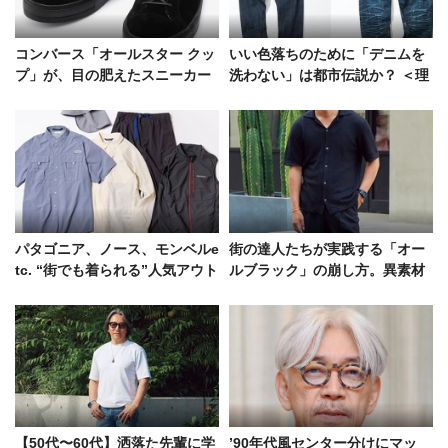
コンバース「オールスター クッ
いい色落ちのために「デニムを
プ」が、目の肥えたスニーカー
洗わない」は都市伝説か？ ＜理
好きをざわつかせるワケ
論編＞
パタゴニア、ノース、モンベルe
街の達人たちが実践する「オー
tc. “街でも着られる”人気アウト
ルブラック」の崩し方。異素材
ドアブランドの機能ウェア9選！
に、シルエットの緩急etc.
【50代〜60代】洒落た先輩に学
’90年代風センター分けにマッ