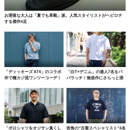
お洒落な大人は「夏でも革靴」派。人気スタイリストがヘビロテ
する傑作4足
「ディッキーズ 874」のコラボ
「白T×デニム」の達人7名をパ
作で種カジ流ワンツーコーデ！
パラッチ！無造作にさらっと洒
硬軟織り交ぜたシンプルの極み
落る極意は？
「ポロシャツをオジサン臭くし
街角の“古着スペシャリスト”4名