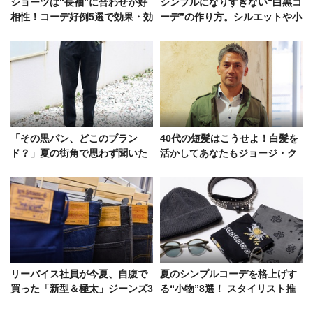
ショーツは“長袖”に合わせが好
シンプルになりすぎない“白黒コ
相性！コーデ好例5選で効果・効
ーデ”の作り方。シルエットや小
能を検証
物の工夫で無彩色でも存在感有
り！
「その黒パン、どこのブラン
40代の短髪はこうせよ！白髪を
ド？」夏の街角で思わず聞いた
活かしてあなたもジョージ・ク
洒脱なコーデ5選
ルーニーに
リーバイス社員が今夏、自腹で
夏のシンプルコーデを格上げす
買った「新型＆極太」ジーンズ3
る“小物”8選！ スタイリスト推
選！ポイントは“脱・定番ストレ
薦＆編集長の愛用サングラス、