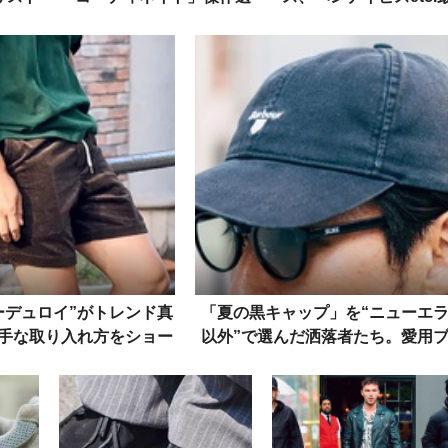
4足
を街角スナップで！
新“ブラックデニム”コ
5選をスナップで！
ーデュロイ”がトレンド真
「夏の黒キャップ」を“ニューエ
手な取り入れ方をショー
以外”で選んだ洒落者たち。愛用
ツも含めて解説
ランドは……