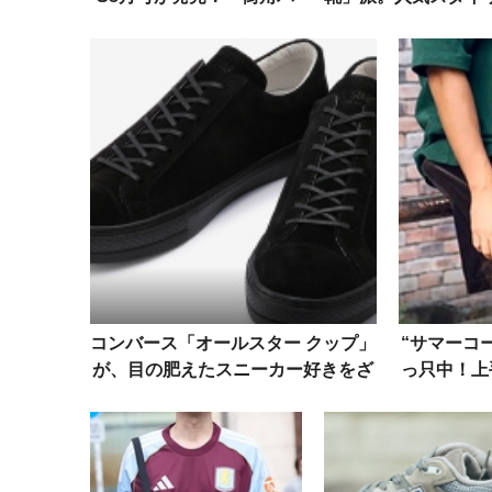
パラッチ」特集にはフット
がヘビロテする傑作
ボールアワーも登場
コンバース「オールスター クップ」
“サマーコ
が、目の肥えたスニーカー好きをざ
っ只中！上
わつかせるワケ