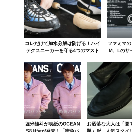
コレだけで加水分解は防げる！ハイ
ファミマの
テクスニーカーを守る4つのマスト
M、Lのサ
アイテム
堀米雄斗が表紙のOCEAN
お洒落な大人は「夏
S8月号が発売！「街角パ
靴」派。人気スタイ