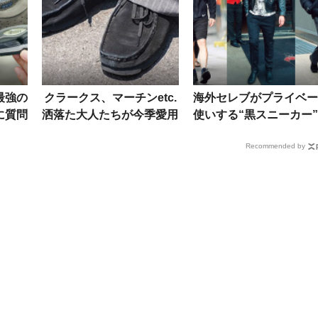
最強の
クラークス、マーチンetc.
海外セレブがプライベー
に質問
洒落た大人たちが今季愛用
使いする“黒スニーカー
1モデ
中の“レザーシューズ”5選
8人の愛用モデルをパパ
Recommended by
作は？
をスナップで
ッチ！