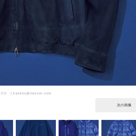
CU t.kaneko@neover.com
次の画像