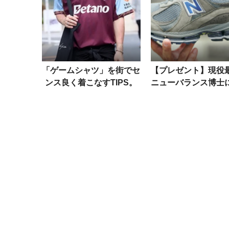
「ゲームシャツ」を街でセ
【プレゼント】現役
ンス良く着こなすTIPS。
ニューバランス博士
カラーリング、パンツのシ
攻め！履き心地No.
ルエットetc.
ルは？ 来年の注目