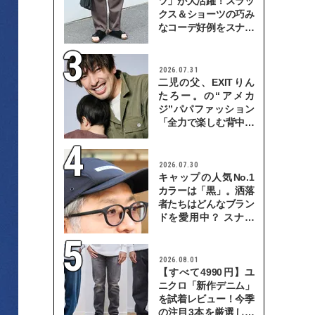
ツ」が大活躍！スラッ
クス＆ショーツの巧み
なコーデ好例をスナッ
プで
2026.07.31
二児の父、EXITりん
たろー。の“アメカ
ジ”パパファッション
「全力で楽しむ背中を
見せていきたい」
2026.07.30
キャップの人気No.1
カラーは「黒」。洒落
者たちはどんなブラン
ドを愛用中？ スナッ
プで検証！
2026.08.01
【すべて4990円】ユ
ニクロ「新作デニム」
を試着レビュー！今季
の注目3本を厳選して