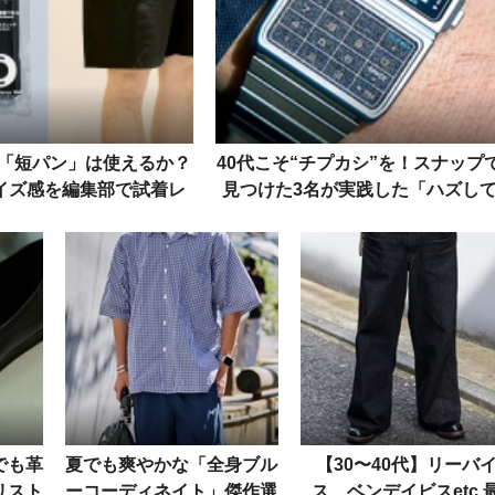
「短パン」は使えるか？
40代こそ“チプカシ”を！スナップ
イズ感を編集部で試着レ
見つけた3名が実践した「ハズし
ビューしてみた
洒落る」の極意
でも革
夏でも爽やかな「全身ブル
【30〜40代】リーバ
リスト
ーコーディネイト」傑作選
ス、ベンデイビスetc.