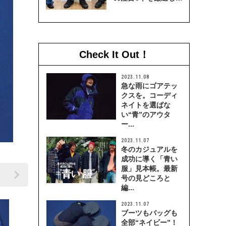
穿き比べてみた
Check It Out！
2023.11.08
急な雨にゴアテッ
クスを。コーディ
ネイトを選ばな
い“青”のアウタ
ー...
2023.11.07
冬のカジュアルを
成功に導く「青い
服」見本帳。最新
号の見どころと
編...
2023.11.07
ブーツもバッグも
全部“ネイビー”！