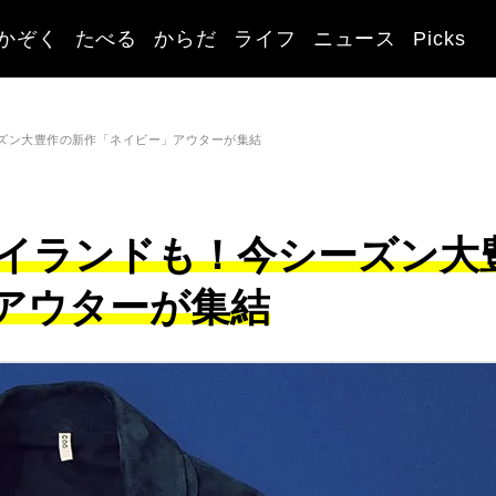
かぞく
たべる
からだ
ライフ
ニュース
Picks
ズン大豊作の新作「ネイビー」アウターが集結
イランドも！今シーズン大
アウターが集結