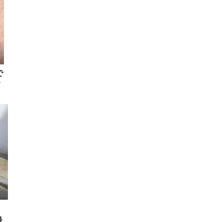
で
て
イ
最