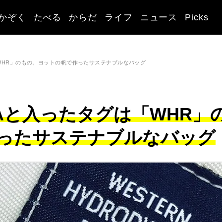
かぞく
たべる
からだ
ライフ
ニュース
Picks
タグは「WHR」のもの。ヨットの帆で作ったサステナブルなバッグ
ORNIAと入ったタグは「WHR」
ったサステナブルなバッグ