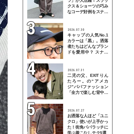
ツ」が大活躍！スラッ
クス＆ショーツの巧み
なコーデ好例をスナッ
プで
2026.07.30
キャップの人気No.1
カラーは「黒」。洒落
者たちはどんなブラン
ドを愛用中？ スナッ
プで検証！
2026.07.31
二児の父、EXITりん
たろー。の“アメカ
ジ”パパファッション
「全力で楽しむ背中を
見せていきたい」
2026.07.27
お洒落な人ほど「ユニ
クロ」使いが上手かっ
た！街角パパラッチに
学ぶ着こなしテク5選