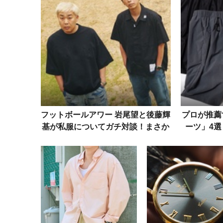
フットボールアワー 岩尾望と後藤輝
プロが推薦
基が私服についてガチ対談！まさか
ーツ」4選
の「黒×デニム」被りで登場
題