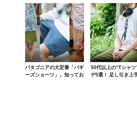
パタゴニアの大定番「バギ
50代以上の“Tシャツ
ーズショーツ」。知ってお
デ5選！ 足し引き上
きたいその特徴とサイズ選
こなしテクを洒落者
びのコツ
ら学ぶ