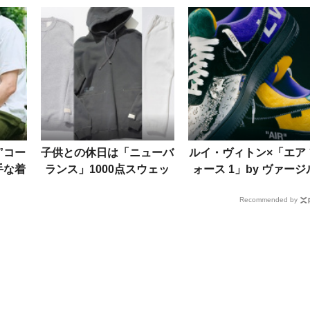
”コー
子供との休日は「ニューバ
ルイ・ヴィトン×「エア 
手な着
ランス」1000点スウェッ
ォース 1」by ヴァージ
たちか
トが最適解。着こなしの工
の第二弾発売！中身を先
Recommended by
夫も紹介！
チェック