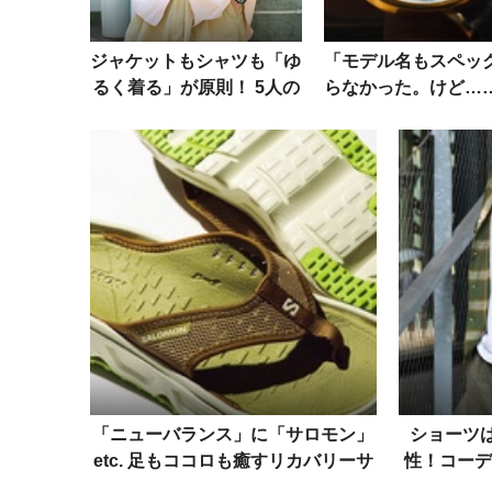
ジャケットもシャツも「ゆ
「モデル名もスペッ
るく着る」が原則！ 5人の
らなかった。けど…
大人に学ぶ“今どきシルエ
生まれ年の「チェリ
ット”の作り方
でロレックスに開眼
「ニューバランス」に「サロモン」
ショーツは
etc. 足もココロも癒すリカバリーサ
性！コーデ
ンダル・カタログ