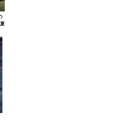
の
夏
公
、
説