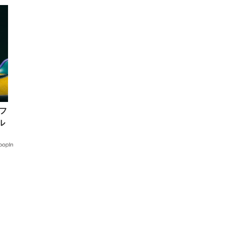
フ
ル
行