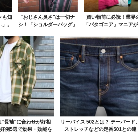
クも知
“おじさん臭さ”は一切ナ
買い物前に必読！業界
…」。
シ！「ショルダーバッグ」
「パタゴニア」マニアが
ーニ」
をコーデに取り入れる秘訣
の永久指名アイテムを大
した話
をスナップで
開
“長袖”に合わせが好相
リーバイス 502とは？ テーパード
好例5選で効果・効能を
ストレッチなどの定番501との違
検証
い、人気モデルや着こなし方を解