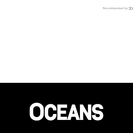
れこそ
ッグ型の手帳ケースが数量
にチャンピオン……6つ
Recommended by
り
限定で登場！
コラボアイテム