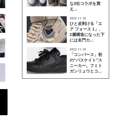
な3社コラボを買
え...
2022.11.10
ひと皮剥ける「エ
ア フォース 1」、
2層構造になった下
には名門カ...
2022.11.10
「コンバース」初
の“バスケイト”ス
ニーカー。フミト
ガンリュウとコ...