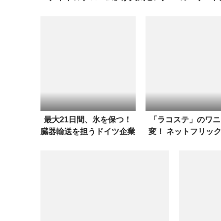
トショップ“GR8”から登場
最大21日間、氷を保つ！
「ラコステ」のワニ
臓器輸送を担うドイツ企業
変！ ネットフリッ
が開発したクーラーボック
のコラボは実に“ス
ス「QOOL」
ジャー”