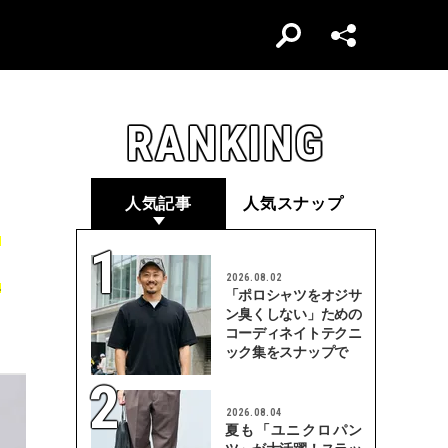
RANKING
人気記事
人気スナップ
ィ
足
2026.08.02
「ポロシャツをオジサ
ン臭くしない」ための
コーディネイトテクニ
ック集をスナップで
2026.08.04
夏も「ユニクロパン