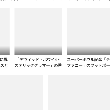
ピース！
イズアップは“メガ”トレンドかも
に異
「デヴィッド・ボウイ×ヒ
スーパーボウル記念「
クスと
ステリックグラマー」の秀
ファニー」のフットボー
トレン
逸グラフィックアイテムが
ジャージ登場！ 日本で
間もなくドロップ！
買える？