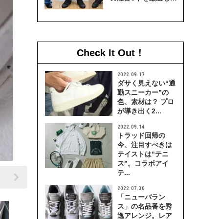
穿き比べてみた
Check It Out！
2022.09.17
ダサく見えない“通
勤スニーカー”の
色、素材は？ プロ
が導き出く2...
2022.09.14
トラッド回帰の
今、注目すべきは
テイストは“テニ
ス”。コラボアイ
テ...
2022.07.30
「ニューバラン
ス」の名品番を秀
逸アレンジ。レア