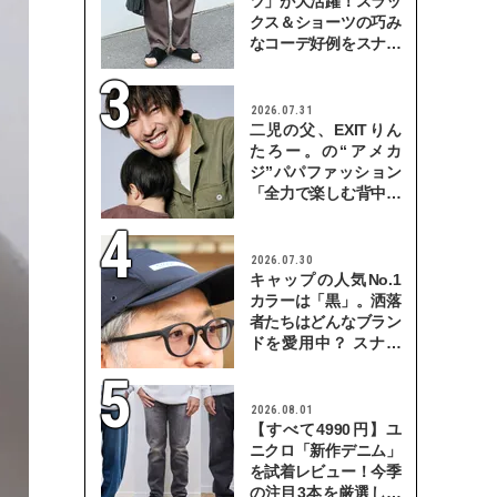
ツ」が大活躍！スラッ
クス＆ショーツの巧み
なコーデ好例をスナッ
プで
2026.07.31
二児の父、EXITりん
たろー。の“アメカ
ジ”パパファッション
「全力で楽しむ背中を
見せていきたい」
2026.07.30
キャップの人気No.1
カラーは「黒」。洒落
者たちはどんなブラン
ドを愛用中？ スナッ
プで検証！
2026.08.01
【すべて4990円】ユ
ニクロ「新作デニム」
を試着レビュー！今季
の注目3本を厳選して