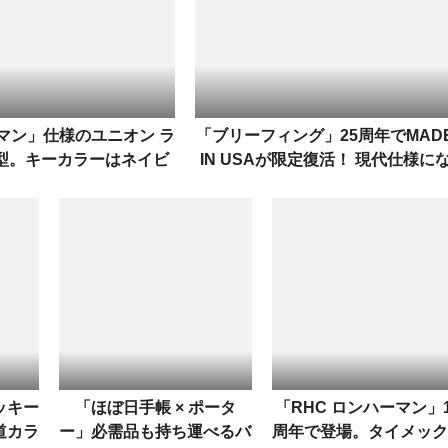
マン」仕様のユニオン ラ
「ブリーフィング」25周年でMAD
型。キーカラーはネイビ
IN USAが限定復活！ 現代仕様に
ー＆ホワイト
った傑作群を公開
ッキー
「ほぼ日手帳 × ポータ
「RHC ロンハーマン」1
道カラ
ー」必需品も持ち運べるバ
周年で登場。タイメック