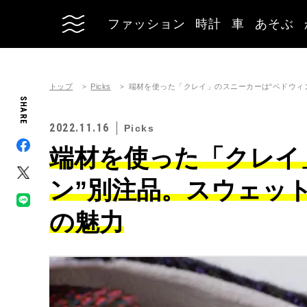
ファッション
時計
車
あそぶ
トップ
Picks
端材を使った「クレイ」のスニーカーは“ベドウィ
SHARE
2022.11.16
Picks
端材を使った「クレイ
ン”別注品。スウェッ
の魅力