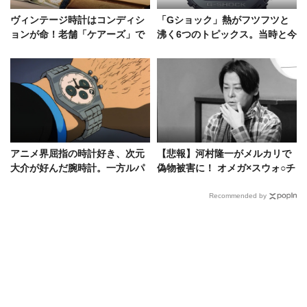
ヴィンテージ時計はコンディシ
「Gショック」熱がフツフツと
ョンが命！老舗「ケアーズ」で
沸く6つのトピックス。当時と今
教わる“損しない”時計選び
を振り返り、魅力を分析してみ
た
アニメ界屈指の時計好き、次元
【悲報】河村隆一がメルカリで
大介が好んだ腕時計。一方ルパ
偽物被害に！ オメガ×スウォ○チ
ンは？
を買った結果……
Recommended by