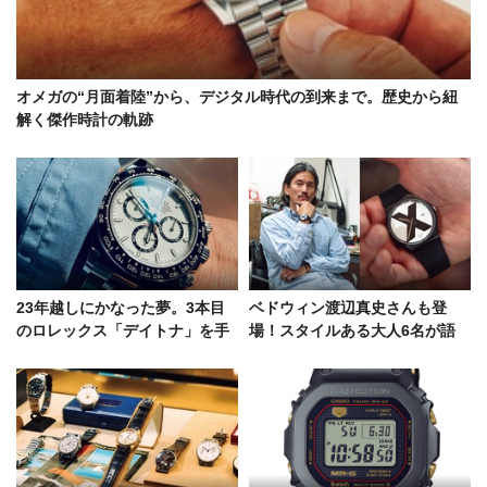
オメガの“月面着陸”から、デジタル時代の到来まで。歴史から紐
解く傑作時計の軌跡
23年越しにかなった夢。3本目
ベドウィン渡辺真史さんも登
のロレックス「デイトナ」を手
場！スタイルある大人6名が語
にしたスタイリストの軌跡
る、腕時計選びの基準