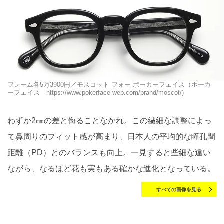
フレーム各5万3900円／モスコット フォー ポーカーフェイス（ポーカ
ーフェイス https://www.pokerface-web.com/brand/moscot/)
わずか2㎜の差と侮ることなかれ。この繊細な調整によっ
て鼻周りのフィット感が高まり、日本人の平均的な瞳孔間
距離（PD）とのバランスも向上。一見すると些細な違い
ながら、なるほど花も実もある確かな進化となっている。
すべての画像を見る