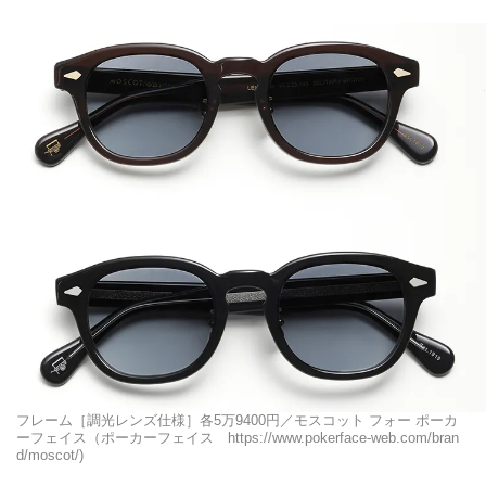
フレーム［調光レンズ仕様］各5万9400円／モスコット フォー ポーカ
ーフェイス（ポーカーフェイス https://www.pokerface-web.com/bran
d/moscot/)