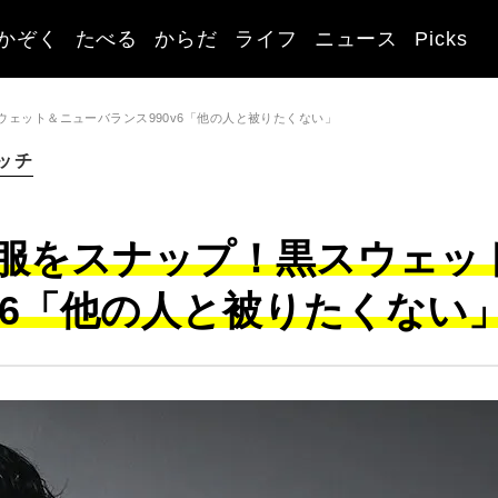
かぞく
たべる
からだ
ライフ
ニュース
Picks
ェット＆ニューバランス990v6「他の人と被りたくない」
ッチ
服をスナップ！黒スウェッ
v6「他の人と被りたくない