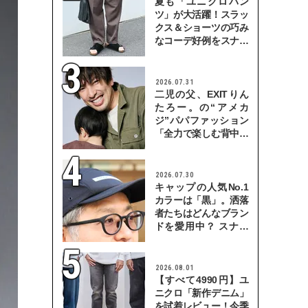
夏も「ユニクロパン
ツ」が大活躍！スラッ
クス＆ショーツの巧み
なコーデ好例をスナッ
プで
2026.07.31
二児の父、EXITりん
たろー。の“アメカ
ジ”パパファッション
「全力で楽しむ背中を
見せていきたい」
2026.07.30
キャップの人気No.1
カラーは「黒」。洒落
者たちはどんなブラン
ドを愛用中？ スナッ
プで検証！
2026.08.01
【すべて4990円】ユ
ニクロ「新作デニム」
を試着レビュー！今季