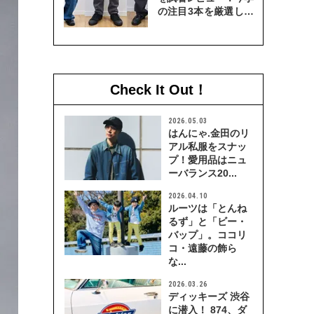
の注目3本を厳選して
穿き比べてみた
Check It Out！
2026.05.03
はんにゃ.金田のリ
アル私服をスナッ
プ！愛用品はニュ
ーバランス20...
2026.04.10
ルーツは「とんね
るず」と「ビー・
バップ」。ココリ
コ・遠藤の飾ら
な...
2026.03.26
ディッキーズ 渋谷
に潜入！ 874、ダ