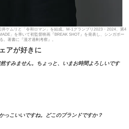
松井ケムリと「令和ロマン」を結成。M-1グランプリ2023・2024、第4
ADE」を率いて初監督映画『BREAK SHOT』を発表し、シンガポー
する。著書に『漫才過剰考察』。
ウェアが好きに
突然すみません。ちょっと、いまお時間よろしいです
かっこいいですね。どこのブランドですか？