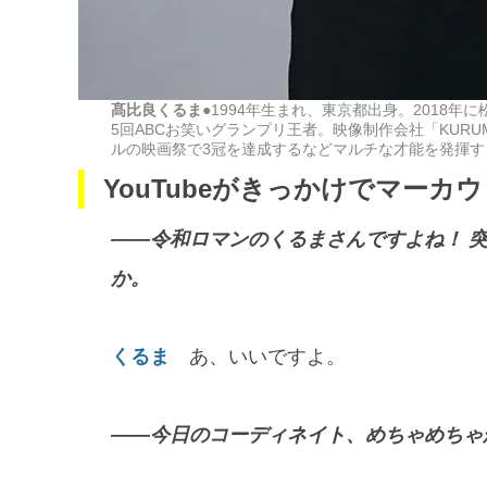
髙比良くるま●
1994年生まれ、東京都出身。2018年に
5回ABCお笑いグランプリ王者。映像制作会社「KURUM
ルの映画祭で3冠を達成するなどマルチな才能を発揮
YouTubeがきっかけでマーカ
――令和ロマンのくるまさんですよね！ 
か。
くるま
あ、いいですよ。
――今日のコーディネイト、めちゃめちゃ