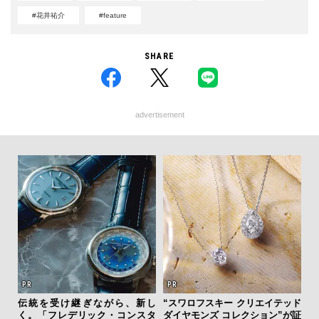
#花井祐介
#feature
SHARE
advertisement
クサ
伝統を受け継ぎながら、新し
“スワロフスキー クリエイテッド
サン
DIS
く。「フレデリック・コンスタ
ダイヤモンズ コレクション”が証
と