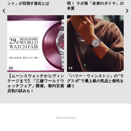
ント」が目指す進化とは
明！ ラボ発「未来のダイヤ」の
も
本質
4名
ひと涼
虜に
【ムーンスウォッチからヴィン
「ハリー・ウィンストン」の”ラ
「
のレ
テージまで】「三越ワールドウ
グスポ”で最上級の気品と個性を
右す
ォッチフェア」開催。都内百貨
纏う
究成
店初の試みも！
y P
advertisement