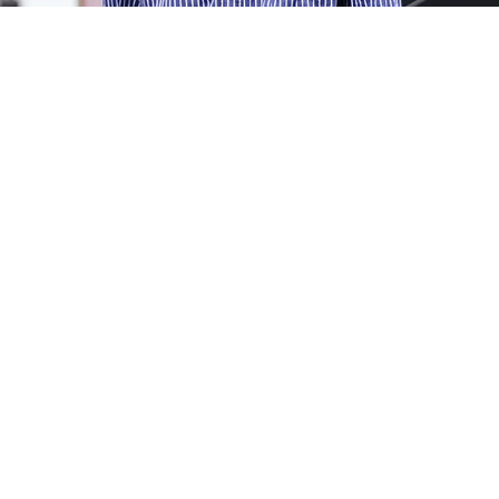
advertisement
“Tイチ”で過ごす夏は身軽で心地よいが、大人だからこそ
醸し出せる品格を語るなら、やはり襟付きアイテムの右に
出るものはない。