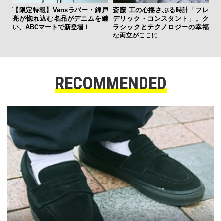
フレ
夏は
。ク
み
幸福
す
モ
RECOMMENDED