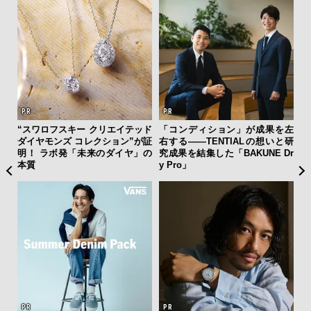
を左
伝統を受け継ぎながら、新し
【ムーンスウォッチからヴィン
海
いと研
く。「フレデリック・コンスタ
テージまで】「三越ワールドウ
ー
 Dr
ント」が目指す進化とは
ォッチフェア」開催。都内百貨
所
店初の試みも！
グ