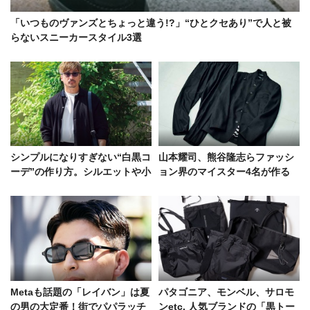
「いつものヴァンズとちょっと違う!?」“ひとクセあり”で人と被
らないスニーカースタイル3選
シンプルになりすぎない“白黒コ
山本耀司、熊谷隆志らファッシ
ーデ”の作り方。シルエットや小
ョン界のマイスター4名が作る
物の工夫で無彩色でも存在感有
「自分が着たい服」とは？
り！
Metaも話題の「レイバン」は夏
パタゴニア、モンベル、サロモ
の男の大定番！街でパパラッチ
ンetc. 人気ブランドの「黒トー