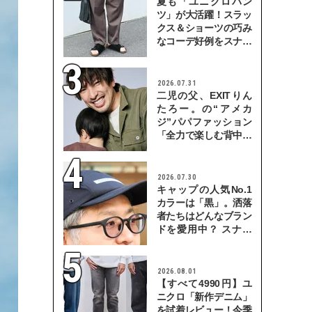
夏も「ユニクロパン
ツ」が大活躍！スラッ
クス＆ショーツの巧み
なコーデ好例をスナッ
プで
2026.07.31
二児の父、EXITりん
たろー。の“アメカ
ジ”パパファッション
「全力で楽しむ背中を
見せていきたい」
2026.07.30
キャップの人気No.1
カラーは「黒」。洒落
者たちはどんなブラン
ドを愛用中？ スナッ
プで検証！
2026.08.01
【すべて4990円】ユ
ニクロ「新作デニム」
を試着レビュー！今季