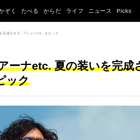
かぞく
たべる
からだ
ライフ
ニュース
Picks
いを完成させる「Tシャツ+α」をピック
ーナetc. 夏の装いを完成
ピック