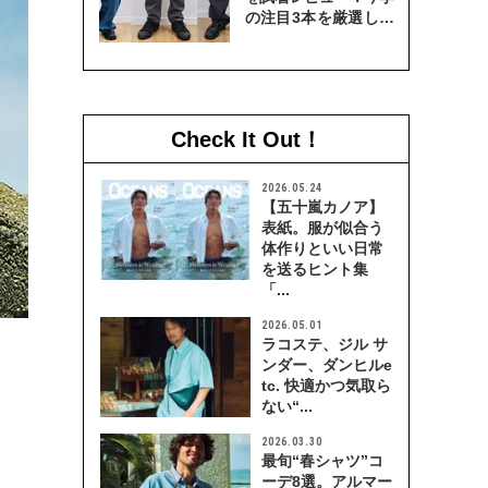
の注目3本を厳選して
穿き比べてみた
Check It Out！
2026.05.24
【五十嵐カノア】
表紙。服が似合う
体作りといい日常
を送るヒント集
「...
2026.05.01
ラコステ、ジル サ
ンダー、ダンヒルe
tc. 快適かつ気取ら
ない“...
2026.03.30
最旬“春シャツ”コ
ーデ8選。アルマー