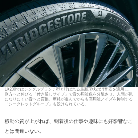
LX200ではシングルブランチ型と呼ばれる最新形状の消音器を適用し、
側方へと伸びる「付き通しサイプ」で音の周波数を分散させ、人間が気
になりにくい音へと変換。摩耗が進んでからも高周波ノイズを抑制する
「シークレットグルーブ」も設けられている。
移動の質が上がれば、到着後の仕事や趣味にも好影響なこ
とは間違いない。