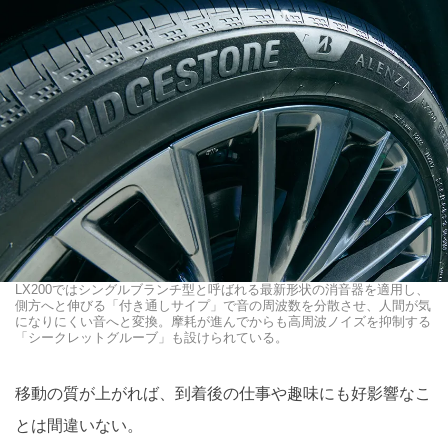
LX200ではシングルブランチ型と呼ばれる最新形状の消音器を適用し、
側方へと伸びる「付き通しサイプ」で音の周波数を分散させ、人間が気
になりにくい音へと変換。摩耗が進んでからも高周波ノイズを抑制する
「シークレットグルーブ」も設けられている。
移動の質が上がれば、到着後の仕事や趣味にも好影響なこ
とは間違いない。