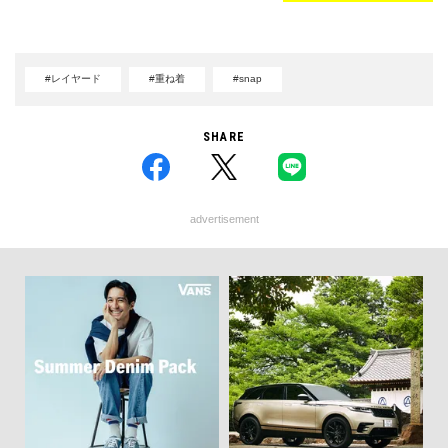
#レイヤード
#重ね着
#snap
SHARE
advertisement