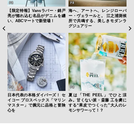
AYS
【限定特報】Vansラバー・錦戸
海へ、アートへ、レンジローバ
「
こで
亮が惚れ込む名品がデニムを纏
ー・ヴェラールと。 江之浦測候
ガー
ー＆
い、ABCマートで新登場！
所で共鳴する、美しきモダンラ
の哲
グジュアリー
内
日本代表の本格ダイバーズ！ セ
夏は「THE PEEL」でひと涼
の
イコー プロスペックス「マリン
み。甘くない派・斎藤 工を虜に
す
マスター」で腕元に品格と冒険
する“果皮でつくった”大人のレ
心を
モンサワーって！？