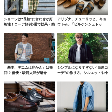
ショーツは“長袖”に合わせが好
アリゾナ、チューリッヒ、キョ
相性！コーデ好例5選で効果・効
ウトetc.「ビルケンシュトッ
能を検証
ク」のサイズ選びを徹底解説！
「基本、デニムは穿かん」は撤
シンプルになりすぎない“白黒コ
回!? 俳優・駿河太郎が魅せ
ーデ”の作り方。シルエットや小
る“夏のアメカジミックススタイ
物の工夫で無彩色でも存在感有
ル”
り！