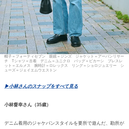
帽子＝フォーティセブン 眼鏡＝ジンズ ジャケット＝アーバンリサー
チ Tシャツ＝古着 デニム＝ユニクロ バッグ＝ビカーシ ブレスレ
ット＝エルメス 腕時計＝ロレックス リング＝ショロジュエリー シ
ューズ＝ジェイエムウエストン
▶︎小林さんのスナップをすべて見る
小林督幸さん（35歳）
デニム着用のジャケパンスタイルを要所で遊んだ、勘所が