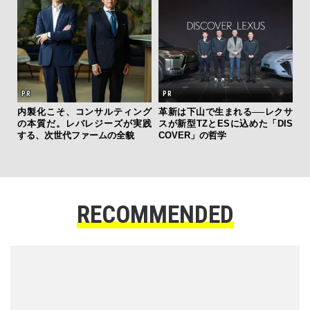
─レクサ
た「DIS
RECOMMENDED