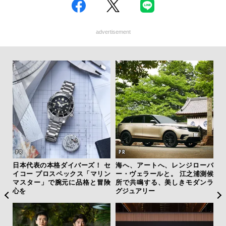
advertisement
ジローバ
“スワロフスキー クリエイテッド
「フランク ミュラー」のヴァン
之浦測候
ダイヤモンズ コレクション”が証
ガード スリム スフマートで”時
モダンラ
明！ ラボ発「未来のダイヤ」の
の哲学者”の美学に触れる
本質