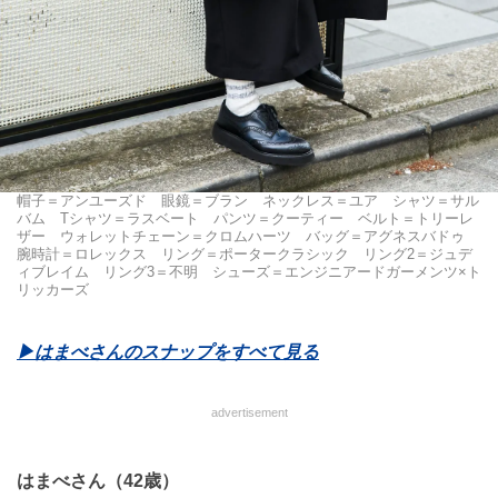
帽子＝アンユーズド 眼鏡＝ブラン ネックレス＝ユア シャツ＝サル
バム Tシャツ＝ラスベート パンツ＝クーティー ベルト＝トリーレ
ザー ウォレットチェーン＝クロムハーツ バッグ＝アグネスバドゥ
腕時計＝ロレックス リング＝ポータークラシック リング2＝ジュデ
ィブレイム リング3＝不明 シューズ＝エンジニアードガーメンツ×ト
リッカーズ
▶︎はまべさんのスナップをすべて見る
advertisement
はまべさん（42歳）