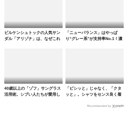
ビルケンシュトックの人気サン
「ニューバランス」はやっぱ
ダル「アリゾナ」は、なぜこれ
り“グレー系”が支持率No.1！濃
ほど多くの人を魅了するのか？
淡も多種多様、洒落者たちの愛
用モデルをスナップで
40歳以上の「ゾフ」サングラス
「ビシッと」じゃなく、「クタ
活用術。シブい人たちが愛用し
ッと」。シャツをセンス良く着
ていたモデルを拝見
るためのヒントをスナップで！
Recommended by