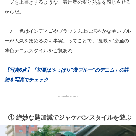
ージを上書きするような、着用者の愛と熱意を感じさせる
からだ。
一方、色はインディゴやブラック以上に涼やかな薄いブル
ーが人気を集めるのも事実。ってことで、“夏映え”必至の
薄色デニムスタイルをご覧あれ！
【写真6点】「初夏はやっぱり”薄ブルー”のデニム」の詳
細を写真でチェック
advertisement
① 絶妙な匙加減でジャケパンスタイルを遊ぶ