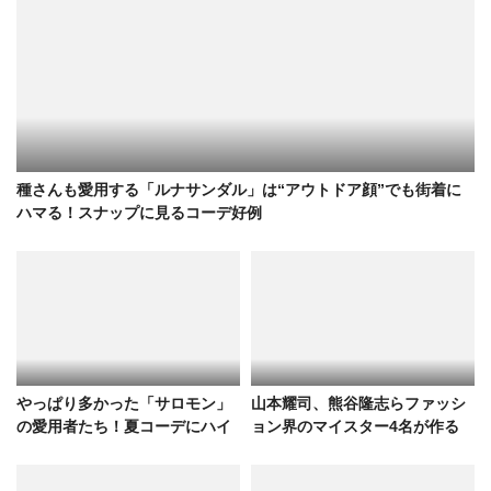
種さんも愛用する「ルナサンダル」は“アウトドア顔”でも街着に
ハマる！スナップに見るコーデ好例
やっぱり多かった「サロモン」
山本耀司、熊谷隆志らファッシ
の愛用者たち！夏コーデにハイ
ョン界のマイスター4名が作る
テクスニカーがもたらす効果と
「自分が着たい服」とは？
は