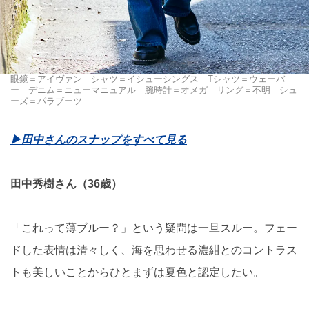
眼鏡＝アイヴァン シャツ＝イシューシングス Tシャツ＝ウェーバ
ー デニム＝ニューマニュアル 腕時計＝オメガ リング＝不明 シュ
ーズ＝パラブーツ
▶︎田中さんのスナップをすべて見る
田中秀樹さん（36歳）
「これって薄ブルー？」という疑問は一旦スルー。フェー
ドした表情は清々しく、海を思わせる濃紺とのコントラス
トも美しいことからひとまずは夏色と認定したい。