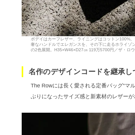
ボデイはカーフレザー、ライニングはコットン100%
奢なハンドルでエレガンスを、その下に走るホライゾ
の2色展開。H35×W46×D27㎝ 119万5700円／ザ・ロ
名作のデザインコードを継承し
The Rowには長く愛される定番バッグ“
ぶりになったサイズ感と新素材のレザーが