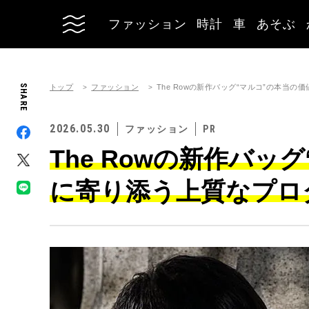
ファッション
時計
車
あそぶ
トップ
ファッション
SHARE
The Rowの新作バッグ“マルコ”の本当
2026.05.30
ファッション
The Rowの新作バッ
に寄り添う上質なプロ