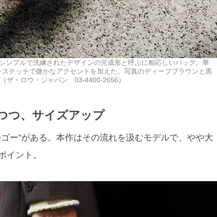
。シンプルで洗練されたデザインの完成形と呼ぶに相応しいバッグ。華
ンステッチで微かなアクセントを加えた。写真のディープブラウンと黒
ウ（ザ・ロウ・ジャパン 03-4400-2656）
つつ、サイズアップ
マルゴー”がある。本作はその流れを汲むモデルで、やや大
ポイント。