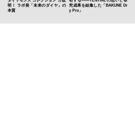
いと研
デリック・コンスタント」。ク
亮が惚れ込む名品がデニムを纏
 Dr
ラシックとテクノロジーの幸福
い、ABCマートで新登場！
な両立がここに