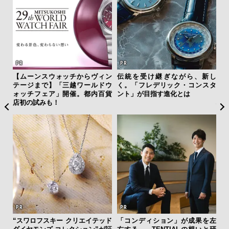
新し
日本代表の本格ダイバーズ！ セ
サングラス決定版！ OWNDAYS
内
スタ
イコー プロスペックス「マリン
とのコラボで「ずっと、どこで
の
マスター」で腕元に品格と冒険
も」使える4シリーズデビュー＆
す
心を
4名がレビュー
を左
斎藤 工の心揺さぶる時計「フレ
【限定特報】Vansラバー・錦戸