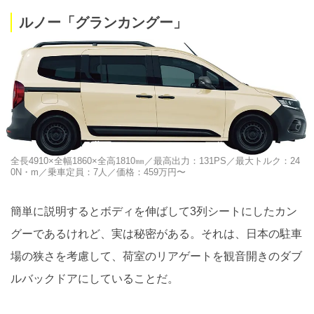
ルノー「グランカングー」
全長4910×全幅1860×全高1810㎜／最高出力：131PS／最大トルク：24
0N・m／乗車定員：7人／価格：459万円〜
簡単に説明するとボディを伸ばして3列シートにしたカン
グーであるけれど、実は秘密がある。それは、日本の駐車
場の狭さを考慮して、荷室のリアゲートを観音開きのダブ
ルバックドアにしていることだ。