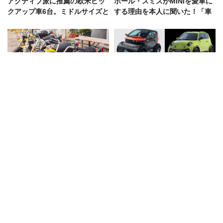
アクティブ派に推薦の欧米ピッ
ポール・スミスがMINIを愛車に
クアップ車6台。ミドルサイズと
する理由を本人に聞いた！「車
フルサイズで紹介
は洋服みたいなもの。自分を映
す鏡」
「10代のバイクへの憧れを叶え
近い将来の当たり前？「セカン
ました」マニアが唸る’70年代ホ
ドカー・ふたり乗り・近距離」
ンダ「モンキー Z50J」の魅力
で探した小さな電気自動車たち
YOU「これが私にとって最後の
高速道路で「追い越し車線は2k
車」。愛車遍歴はすべてベン
m以上で捕まる説」は本当？ 知
ツ！ 現・相棒“80年代ヴィンテ
らなきゃヤバい交通ルール5選