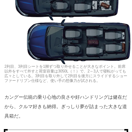
2列目、3列目シートを1脚ずつ取り外せることが大きなポイント。前席
以外をすべて外すと荷室容量は3050L（！）で、2～3人で寝転がっても
広々としている。3列目を取り外して2列目を後方にスライドするショー
ファードリブン仕様など、使い手の想像力が試される。
カングー伝統の乗り心地の良さや好ハンドリングは健在だ
から、クルマ好きも納得。ぎっしり夢が詰まった大きな道
具箱だ。