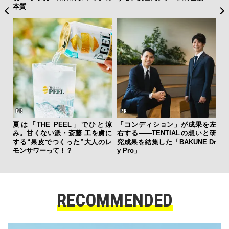
4名がレビュー
果を左
斎藤 工の心揺さぶる時計「フレ
海へ、アートへ、レンジローバ
「
いと研
デリック・コンスタント」。ク
ー・ヴェラールと。 江之浦測候
グ
E Dr
ラシックとテクノロジーの幸福
所で共鳴する、美しきモダンラ
纏
な両立がここに
グジュアリー
RECOMMENDED