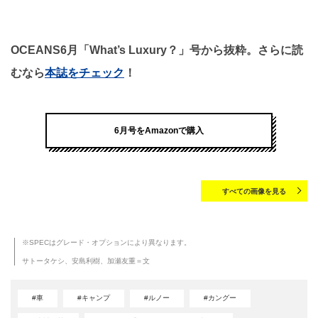
OCEANS6月「What’s Luxury？」号から抜粋。さらに読
むなら
本誌をチェック
！
6月号をAmazonで購入
すべての画像を見る
※SPECはグレード・オプションにより異なります。
サトータケシ、安島利樹、加瀬友重＝文
#車
#キャンプ
#ルノー
#カングー