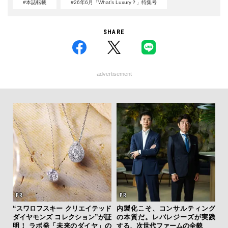
#本誌転載
#26年6月「What’s Luxury？」特集号
SHARE
advertisement
ィング
革新は下山で生まれる──レクサ
サングラス決定版！ OWNDAYS
伝
が実践
スが新型TZとESに込めた「DIS
とのコラボで「ずっと、どこで
く
貌
COVER」の哲学
も」使える4シリーズデビュー＆
ン