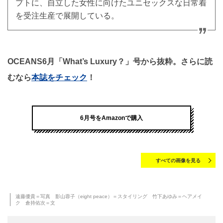
プトに、自立した女性に向けたユニセックスな日常着
を受注生産で展開している。
OCEANS6月「What’s Luxury？」号から抜粋。さらに読
むなら
本誌をチェック
！
6月号をAmazonで購入
すべての画像を見る
遠藤優貴＝写真 影山蓉子（eight peace）＝スタイリング 竹下あゆみ＝ヘアメイ
ク 倉持佑次＝文