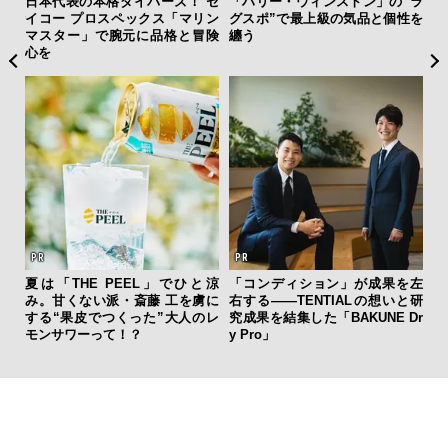
ァン
日本代表の本格ダイバーズ！ セ
「ハリー・ウィンストン」の”ラ
内
で”時
イコー プロスペックス「マリン
グスポ”で最上級の気品と個性を
の
マスター」で腕元に品格と冒険
纏う
す
心を
【限
夏は「THE PEEL」でひと涼
「コンディション」が成果を左
亮
み。甘くない派・斎藤 工を虜に
右する——TENTIALの想いと研
い、
する“果皮でつくった”大人のレ
究成果を結集した「BAKUNE Dr
モンサワーって！？
y Pro」