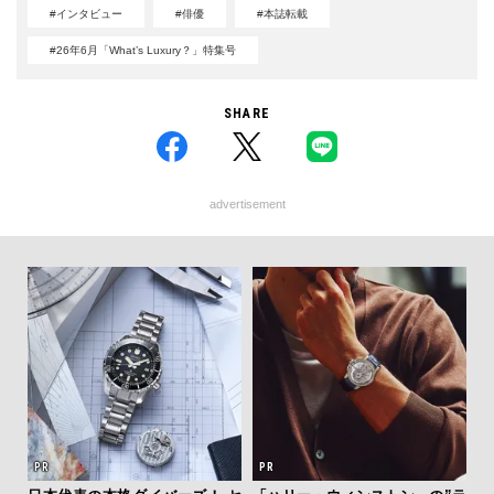
#インタビュー
#俳優
#本誌転載
#26年6月「What’s Luxury？」特集号
SHARE
advertisement